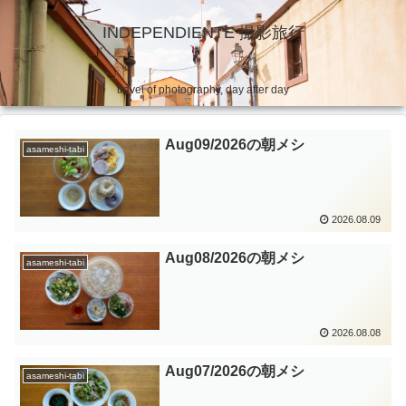
INDEPENDIENTE 撮影旅行
travel of photography, day after day
Aug09/2026の朝メシ
asameshi-tabi
2026.08.09
Aug08/2026の朝メシ
asameshi-tabi
2026.08.08
Aug07/2026の朝メシ
asameshi-tabi