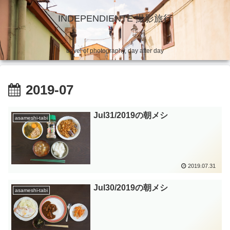
INDEPENDIENTE 撮影旅行
travel of photography, day after day
2019-07
Jul31/2019の朝メシ
asameshi-tabi
2019.07.31
Jul30/2019の朝メシ
asameshi-tabi