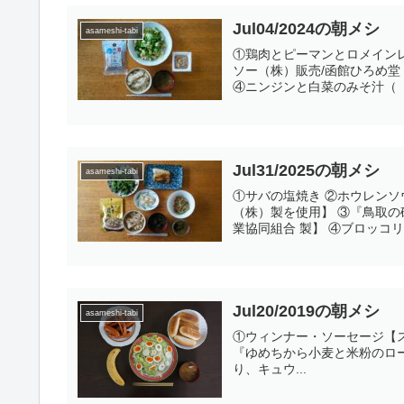
Jul04/2024の朝メシ
asameshi-tabi
①鶏肉とピーマンとロメイン
ソー（株）販売/函館ひろめ堂
④ニンジンと白菜のみそ汁（『
Jul31/2025の朝メシ
asameshi-tabi
①サバの塩焼き ②ホウレン
（株）製を使用】 ③『鳥取の
業協同組合 製】 ④ブロッコリ
Jul20/2019の朝メシ
asameshi-tabi
①ウィンナー・ソーセージ【スー
『ゆめちから小麦と米粉のロ
り、キュウ...