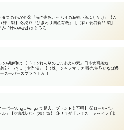
レタスの炒め物 ②『海の恵みたっぷりの海鮮小魚ふりかけ』【ム
（株）製】 ③納豆『ひきわり国産有機』【（有）菅谷食品 製】
みそ汁の具あおさとろろ...
ソウの胡麻和え【『ほうれん草のごまあえの素』日本食研製造
砂丘らっきょう甘酢漬』【（株）ジャフマック 販売/鳥取いなば農
ースーパースプラウト入り...
パーVenga Venga で購入。ブランド名不明】 ②ロールパン
ール』【敷島製パン（株）製】 ③サラダ【レタス、キャベツ千切