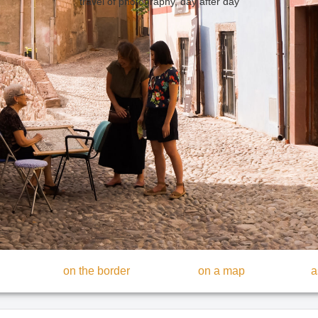
travel of photography, day after day
on the border
on a map
a