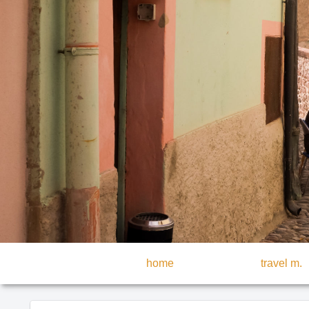
home
travel m.