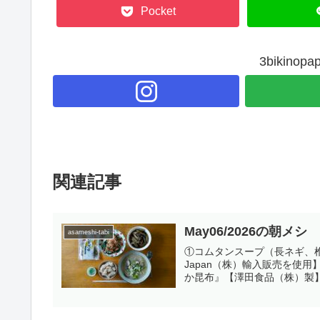
Pocket
3bikin
関連記事
May06/2026の朝メシ
asameshi-tabi
①コムタンスープ（長ネギ、椎茸、春
Japan（株）輸入販売を使
か昆布』【澤田食品（株）製】 .