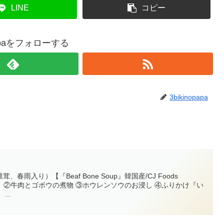
LINE
コピー
opapaをフォローする
3bikinopapa
雨入り）【『Beaf Bone Soup』韓国産/CJ Foods
用】 ②牛肉とゴボウの煮物 ③ホウレンソウのお浸し ④ふりかけ『い
..