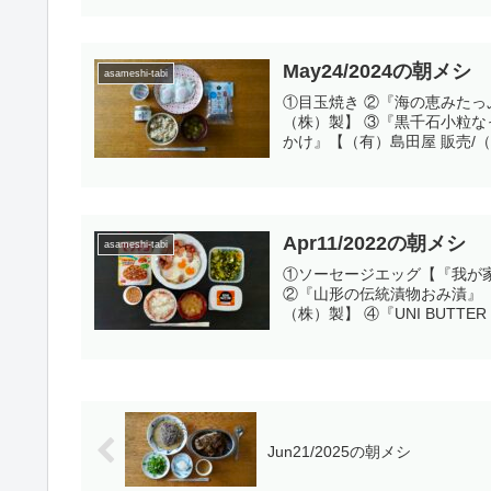
May24/2024の朝メシ
asameshi-tabi
①目玉焼き ②『海の恵みたっ
（株）製】 ③『黒千石小粒
かけ』【（有）島田屋 販売/（株
Apr11/2022の朝メシ
asameshi-tabi
①ソーセージエッグ【『我が
②『山形の伝統漬物おみ漬』【
（株）製】 ④『UNI BUTTER
Jun21/2025の朝メシ