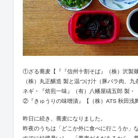
①ざる蕎麦【『『信州十割そば』（株）沢製麺
（株）丸正醸造 製と温つけ汁（豚バラ肉、九
ネギ・『焙煎一味』（有）八幡屋礒五郎 製・
②『きゅうりの味噌漬』【（株）ATS 秋田浅
昨日に続き、蕎麦になりました。
昨夜のうちは「どこか外に食べに行こうか」