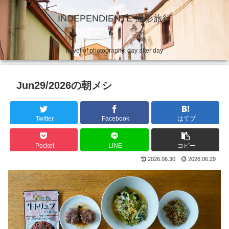
INDEPENDIENTE 撮影旅行
travel of photography, day after day
Jun29/2026の朝メシ
Twitter
Facebook
はてブ
Pocket
LINE
コピー
2026.06.30
2026.06.29