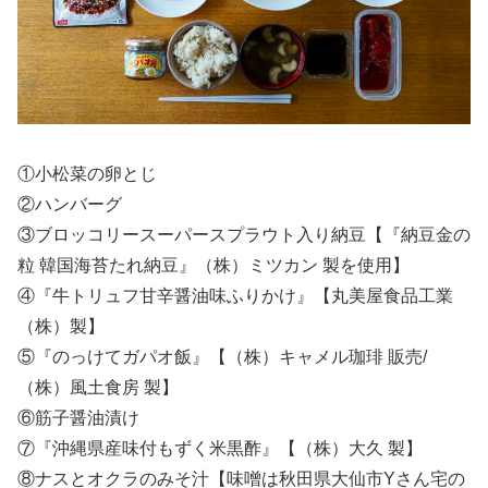
①小松菜の卵とじ
②ハンバーグ
③ブロッコリースーパースプラウト入り納豆【『納豆金の
粒 韓国海苔たれ納豆』（株）ミツカン 製を使用】
④『牛トリュフ甘辛醤油味ふりかけ』【丸美屋食品工業
（株）製】
⑤『のっけてガパオ飯』【（株）キャメル珈琲 販売/
（株）風土食房 製】
⑥筋子醤油漬け
⑦『沖縄県産味付もずく米黒酢』【（株）大久 製】
⑧ナスとオクラのみそ汁【味噌は秋田県大仙市Yさん宅の