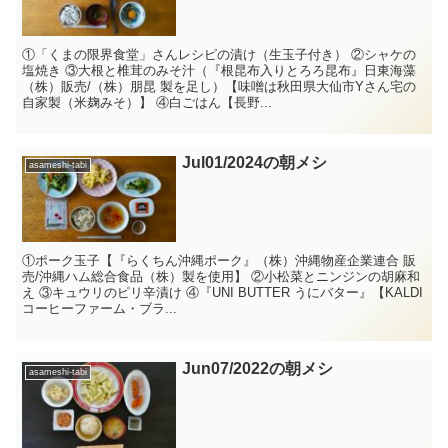
①「くまの限界食堂」さんレシピの漬け（生玉子付き） ②シャケの
塩焼き ③大根と椎茸のみそ汁（『根昆布入りとろろ昆布』日東海藻
（株）販売/（株）朋昆 製を足し）【味噌は秋田県大仙市Yさん宅の
自家製（米麹みそ）】 ④白ごはん【長野...
Jul01/2024の朝メシ
asameshi-tabi
①ポーク玉子【『らくちん沖縄ポーク』（株）沖縄物産企業連合 販
売/沖縄ハム総合食品（株）製を使用】 ②小松菜とニンジンの胡麻和
え ③キュウリのピリ辛漬け ④『UNI BUTTER うにバター』【KALDI
コーヒーファーム・ブラ...
Jun07/2022の朝メシ
asameshi-tabi