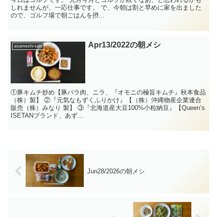
しれませんが、一応仕事です。 で、今朝は割と早めに家を出ました
ので、ゴルフ場で朝ごはんを摂...
Apr13/2022の朝メシ
asameshi-tabi
①豚キムチ炒め【豚バラ肉、ニラ、『オモニの極旨キムチ』秋本食品
（株）製】 ②『元気なもずくふりかけ』【（株）沖縄物産企業連合
販売（株）みなり 製】 ③『北海道産大豆100%小粒納豆』【Queen’s
ISETANブランド、あず...
Jun28/2026の朝メシ