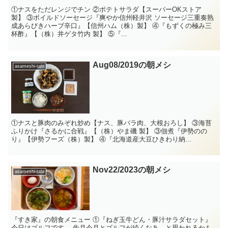
①ナスをただレンジでチン ②ポテトサラダ【スーパーOKストア
製】 ③ボイルドソーセージ『爽やか信州軽井沢 ソーセージ三重奏熟
成あらびきハーブ辛口』【信州ハム（株）製】 ④『もずくの極み三
杯酢』【（株）井ゲタ竹内 製】 ⑤『...
Aug08/2019の朝メシ
asameshi-tabi
①ナスと豚肉のみぞれ炒め【ナス、豚バラ肉、大根おろし】 ③海苔
ふりかけ『さるかに合戦』【（株）やま磯 製】 ③佃煮『伊勢のの
り』【伊勢フーズ（株）製】 ④『北海道産大豆ひきわり納...
Nov22/2023の朝メシ
asameshi-tabi
『すき家』の朝食メニュー ①『ねぎ玉牛どん・豚汁サラダセット』
今日はゴルフです。 先月今月とゴルフが続くなあ、と思われるかも