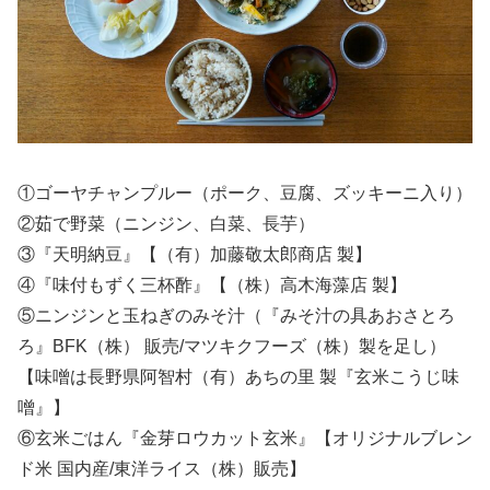
①ゴーヤチャンプルー（ポーク、豆腐、ズッキーニ入り）
②茹で野菜（ニンジン、白菜、長芋）
③『天明納豆』【（有）加藤敬太郎商店 製】
④『味付もずく三杯酢』【（株）高木海藻店 製】
⑤ニンジンと玉ねぎのみそ汁（『みそ汁の具あおさとろ
ろ』BFK（株） 販売/マツキクフーズ（株）製を足し）
【味噌は長野県阿智村（有）あちの里 製『玄米こうじ味
噌』】
⑥玄米ごはん『金芽ロウカット玄米』【オリジナルブレン
ド米 国内産/東洋ライス（株）販売】