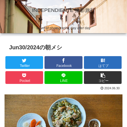
INDEPENDIENTE 撮影旅行
travel of photography, day after day
Jun30/2024の朝メシ
Twitter
Facebook
はてブ
Pocket
LINE
コピー
2024.06.30