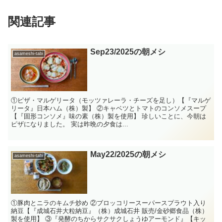
関連記事
Sep23/2025の朝メシ
asameshi-tabi
①ピザ・マルゲリータ（モッツァレーラ・チーズを足し）【『マルゲ
リータ』日本ハム（株）製】 ②キャベツとトマトのコンソメスープ
【『固形コンソメ』味の素（株）製を使用】 珍しいことに、今朝は
ピザになりました。 実は昨晩の夕食は...
May22/2025の朝メシ
asameshi-tabi
①豚肉とニラのキムチ炒め ②ブロッコリースーパースプラウト入り
納豆【『成城石井大粒納豆』（株）成城石井 販売/金砂郷食品（株）
製を使用】 ③『発酵のちからサクサクしょうゆアーモンド』【キッ