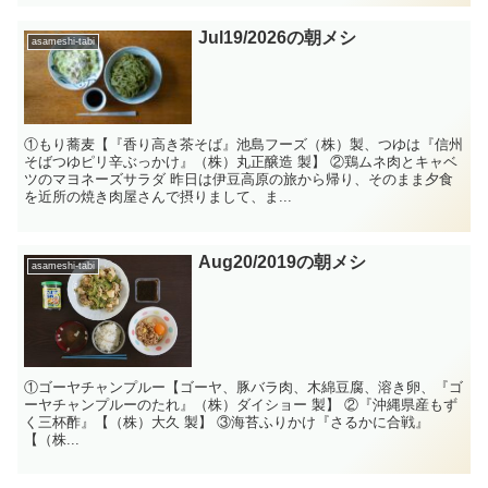
Jul19/2026の朝メシ
asameshi-tabi
①もり蕎麦【『香り高き茶そば』池島フーズ（株）製、つゆは『信州
そばつゆピリ辛ぶっかけ』（株）丸正醸造 製】 ②鶏ムネ肉とキャベ
ツのマヨネーズサラダ 昨日は伊豆高原の旅から帰り、そのまま夕食
を近所の焼き肉屋さんで摂りまして、ま...
Aug20/2019の朝メシ
asameshi-tabi
①ゴーヤチャンプルー【ゴーヤ、豚バラ肉、木綿豆腐、溶き卵、『ゴ
ーヤチャンプルーのたれ』（株）ダイショー 製】 ②『沖縄県産もず
く三杯酢』【（株）大久 製】 ③海苔ふりかけ『さるかに合戦』
【（株...