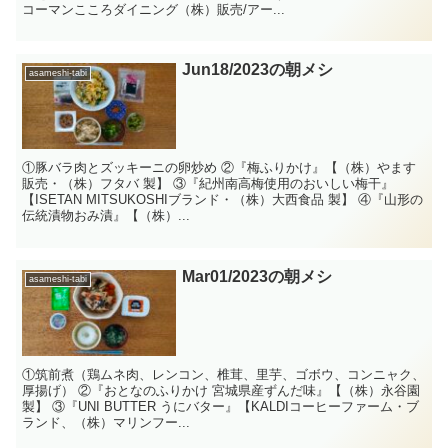
コーマンこころダイニング（株）販売/アー...
Jun18/2023の朝メシ
asameshi-tabi
①豚バラ肉とズッキーニの卵炒め ②『梅ふりかけ』【（株）やます
販売・（株）フタバ 製】 ③『紀州南高梅使用のおいしい梅干』
【ISETAN MITSUKOSHIブランド・（株）大西食品 製】 ④『山形の
伝統漬物おみ漬』【（株）...
Mar01/2023の朝メシ
asameshi-tabi
①筑前煮（鶏ムネ肉、レンコン、椎茸、里芋、ゴボウ、コンニャク、
厚揚げ） ②『おとなのふりかけ 宮城県産ずんだ味』【（株）永谷園
製】 ③『UNI BUTTER うにバター』【KALDIコーヒーファーム・ブ
ランド、（株）マリンフー...