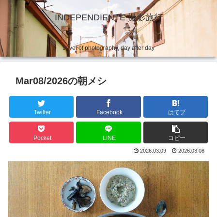
INDEPENDIENTE 撮影旅行
travel of photography, day after day
Mar08/2026の朝メシ
Twitter
Facebook
はてブ
Pocket
LINE
コピー
2026.03.09
2026.03.08