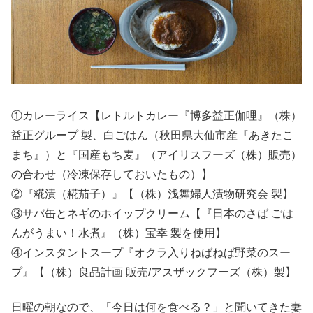
①カレーライス【レトルトカレー『博多益正伽哩』（株）
益正グループ 製、白ごはん（秋田県大仙市産『あきたこ
まち』）と『国産もち麦』（アイリスフーズ（株）販売）
の合わせ（冷凍保存しておいたもの）】
②『糀漬（糀茄子）』【（株）浅舞婦人漬物研究会 製】
③サバ缶とネギのホイップクリーム【『日本のさば ごは
んがうまい！水煮』（株）宝幸 製を使用】
④インスタントスープ『オクラ入りねばねば野菜のスー
プ』【（株）良品計画 販売/アスザックフーズ（株）製】
日曜の朝なので、「今日は何を食べる？」と聞いてきた妻