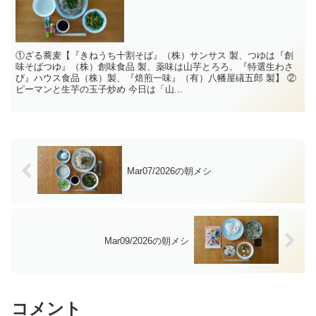
①ざる蕎麦【『きねうち十割そば』（株）サンサス 製、つゆは『創
味そばつゆ』（株）創味食品 製、薬味は山芋とろろ、『特選生わさ
び』ハウス食品（株）製、『焙煎一味』（有）八幡屋礒五郎 製】 ②
ピーマンと生芋の玉子炒め 今日は「山...
Mar07/2026の朝メシ
Mar09/2026の朝メシ
コメント