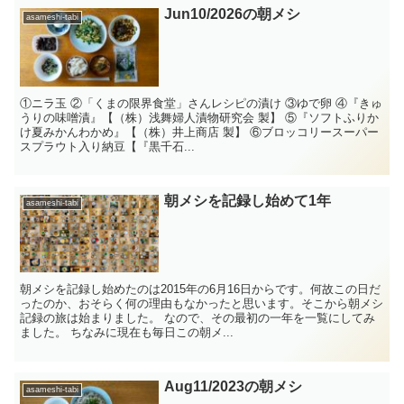
Jun10/2026の朝メシ
asameshi-tabi
①ニラ玉 ②「くまの限界食堂」さんレシピの漬け ③ゆで卵 ④『きゅ
うりの味噌漬』【（株）浅舞婦人漬物研究会 製】 ⑤『ソフトふりか
け夏みかんわかめ』【（株）井上商店 製】 ⑥ブロッコリースーパー
スプラウト入り納豆【『黒千石...
朝メシを記録し始めて1年
asameshi-tabi
朝メシを記録し始めたのは2015年の6月16日からです。何故この日だ
ったのか、おそらく何の理由もなかったと思います。そこから朝メシ
記録の旅は始まりました。 なので、その最初の一年を一覧にしてみ
ました。 ちなみに現在も毎日この朝メ...
Aug11/2023の朝メシ
asameshi-tabi