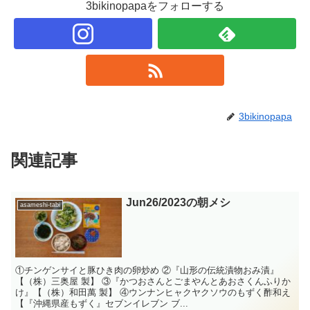
3bikinopapaをフォローする
3bikinopapa
関連記事
Jun26/2023の朝メシ
asameshi-tabi
①チンゲンサイと豚ひき肉の卵炒め ②『山形の伝統漬物おみ漬』
【（株）三奥屋 製】 ③『かつおさんとごまやんとあおさくんふりか
け』【（株）和田萬 製】 ④ウンナンヒャクヤクソウのもずく酢和え
【『沖縄県産もずく』セブンイレブン ブ...