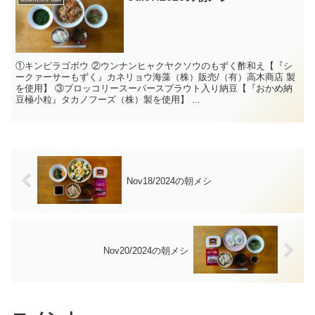
①キンピラゴボウ ②ウンナンヒャクヤクソウのもずく酢和え【『シ
ークァーサーもずく』カネリョウ海藻（株）販売/（有）高木商店 製
を使用】 ③ブロッコリースーパースプラウト入り納豆【『おかめ納
豆極小粒』タカノフーズ（株）製を使用】 ...
Nov18/2024の朝メシ
Nov20/2024の朝メシ