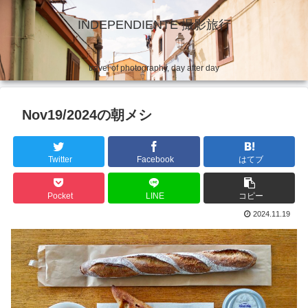
INDEPENDIENTE 撮影旅行
travel of photography, day after day
Nov19/2024の朝メシ
Twitter
Facebook
はてブ
Pocket
LINE
コピー
2024.11.19