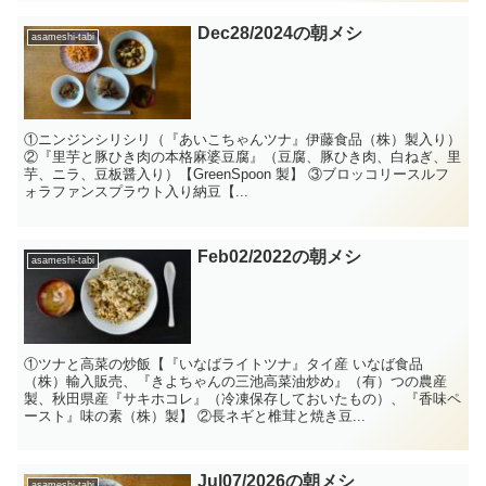
Dec28/2024の朝メシ
asameshi-tabi
①ニンジンシリシリ（『あいこちゃんツナ』伊藤食品（株）製入り）
②『里芋と豚ひき肉の本格麻婆豆腐』（豆腐、豚ひき肉、白ねぎ、里
芋、ニラ、豆板醤入り）【GreenSpoon 製】 ③ブロッコリースルフ
ォラファンスプラウト入り納豆【...
Feb02/2022の朝メシ
asameshi-tabi
①ツナと高菜の炒飯【『いなばライトツナ』タイ産 いなば食品
（株）輸入販売、『きよちゃんの三池高菜油炒め』（有）つの農産
製、秋田県産『サキホコレ』（冷凍保存しておいたもの）、『香味ペ
ースト』味の素（株）製】 ②長ネギと椎茸と焼き豆...
Jul07/2026の朝メシ
asameshi-tabi