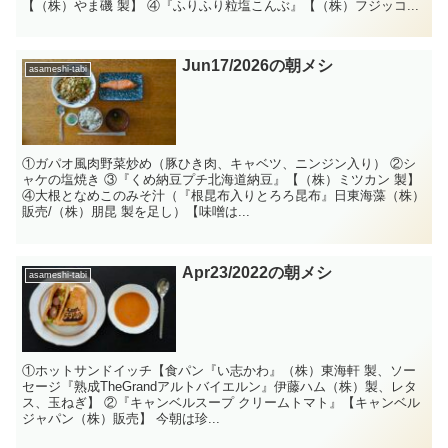
【（株）やま磯 製】 ④『ふりふり粒塩こんぶ』【（株）フジッコ...
Jun17/2026の朝メシ
asameshi-tabi
①ガパオ風肉野菜炒め（豚ひき肉、キャベツ、ニンジン入り） ②シ
ャケの塩焼き ③『くめ納豆プチ北海道納豆』【（株）ミツカン 製】
④大根となめこのみそ汁（『根昆布入りとろろ昆布』日東海藻（株）
販売/（株）朋昆 製を足し）【味噌は...
Apr23/2022の朝メシ
asameshi-tabi
①ホットサンドイッチ【食パン『い志かわ』（株）東海軒 製、ソー
セージ『熟成TheGrandアルトバイエルン』伊藤ハム（株）製、レタ
ス、玉ねぎ】 ②『キャンベルスープ クリームトマト』【キャンベル
ジャパン（株）販売】 今朝は珍...