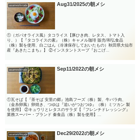
Aug31/2025の朝メシ
asameshi-tabi
①（ガパオライス風）タコライス【豚ひき肉、レタス、トマト入
り、）【『タコライスの素』（株）キャメル珈琲 販売/和弘食品
（株）製を使用、白ごはん（冷凍保存しておいたもの）秋田県大仙市
産『あきたこまち』】 ②インスタントスープ『おこげ...
Sep11/2022の朝メシ
asameshi-tabi
①瓦そば【『茶そば 安里の郷』池島フーズ（株）製、牛バラ肉、
（金糸卵風）卵焼き、つゆは『追いがつおつゆ』（株）ミツカン 製
を使用】 ②キュウリとレタスのサラダ【『フレンチドレッシング』
業務スーパー・ブランド 秦食品（株）製を使用】...
Dec29/2022の朝メシ
asameshi-tabi