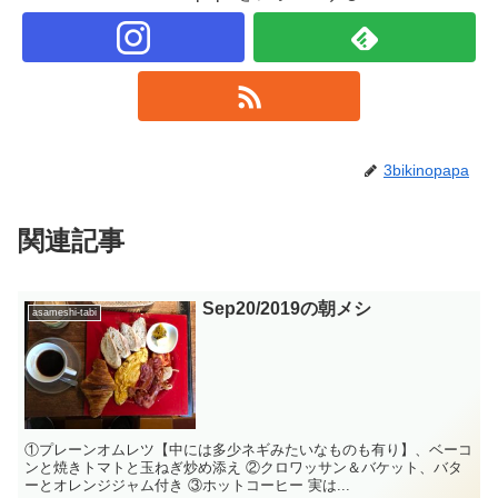
3bikinopapa
関連記事
Sep20/2019の朝メシ
asameshi-tabi
①プレーンオムレツ【中には多少ネギみたいなものも有り】、ベーコ
ンと焼きトマトと玉ねぎ炒め添え ②クロワッサン＆バケット、バタ
ーとオレンジジャム付き ③ホットコーヒー 実は...