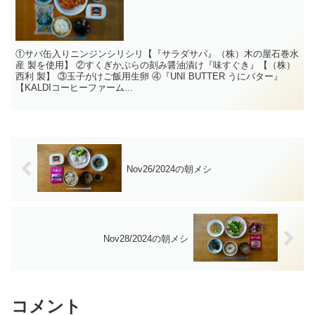
①サバ缶入りニンジンシリシリ【『サラダサバ』（株）木の屋石巻水
産 製を使用】 ②すくぎかぶらの刻み醤油漬け『味すぐき』【（株）
西利 製】 ③玉子がけご飯用生卵 ④『UNI BUTTER うにバター』
【KALDIコーヒーファーム...
Nov26/2024の朝メシ
Nov28/2024の朝メシ
コメント