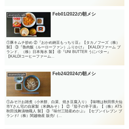
Feb01/2022の朝メシ
asameshi-tabi
①豚キムチ炒め ②『おかめ納豆もっちり豆』【タカノフーズ（株）
製】 ③『魯肉飯（ルーローファン）ふりかけ』【KALDIファーム ブ
ランド、（株）日本海水 製】 ④『UNI BUTTER うにバター』
【KALDIコーヒーファーム...
Feb24/2024の朝メシ
asameshi-tabi
①みそ汁お雑煮（小米餅、白菜、焼き豆腐入り）【味噌は秋田県大仙
市Yさん宅の自家製（米麹みそ）】 ②『茄子の辛子漬』【（株）ATS
秋田浅舞漬物職人 製】 ③『味付三陸産めかぶ』【セブンイレブン ブ
ランド/（株）関越物産 販売/（...