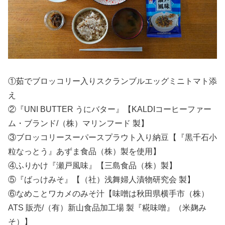
①茹でブロッコリー入りスクランブルエッグミニトマト添
え
②『UNI BUTTER うにバター』【KALDIコーヒーファー
ム・ブランド/（株）マリンフード 製】
③ブロッコリースーパースプラウト入り納豆【『黒千石小
粒なっとう』あずま食品（株）製を使用】
④ふりかけ『瀬戸風味』【三島食品（株）製】
⑤『ばっけみそ』【（社）浅舞婦人漬物研究会 製】
⑥なめことワカメのみそ汁【味噌は秋田県横手市（株）
ATS 販売/（有）新山食品加工場 製『糀味噌』（米麹み
そ）】