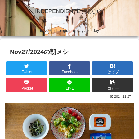
INDEPENDIENTE 撮影旅行
travel of photography, day after day
Nov27/2024の朝メシ
Twitter
Facebook
はてブ
Pocket
LINE
コピー
2024.11.27