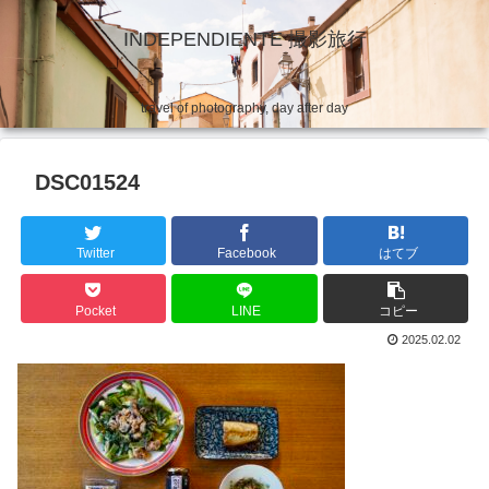
INDEPENDIENTE 撮影旅行
travel of photography, day after day
DSC01524
Twitter
Facebook
はてブ
Pocket
LINE
コピー
2025.02.02