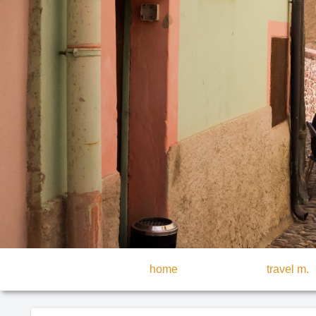
home
travel m.