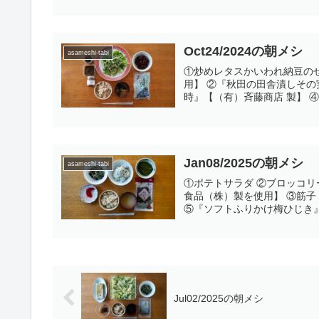
Oct24/2024の朝メシ
asameshi-tabi
①炒めレタスかいわれ納豆の
用】 ②『秋田の田舎漬しその
時』【（有）斉藤商店 製】 ④
Jan08/2025の朝メシ
asameshi-tabi
①ポテトサラダ ②ブロッコ
食品（株）製を使用】 ③筋子
⑤『ソフトふりかけ梅ひじき』【
Jul02/2025の朝メシ