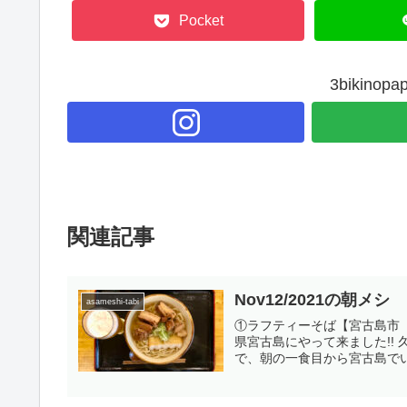
Pocket
3bikin
関連記事
Nov12/2021の朝メシ
asameshi-tabi
①ラフティーそば【宮古島市『
県宮古島にやって来ました!!
で、朝の一食目から宮古島でいた