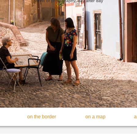
travel of photography, day after day
on the border
on a map
a