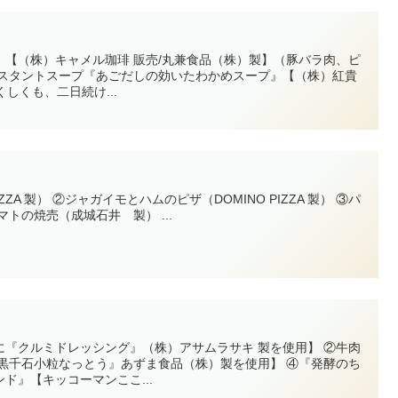
』【（株）キャメル珈琲 販売/丸兼食品（株）製】（豚バラ肉、ピ
ンスタントスープ『あごだしの効いたわかめスープ』【（株）紅貴
くしくも、二日続け...
ZZA 製） ②ジャガイモとハムのピザ（DOMINO PIZZA 製） ③パ
トの焼売（成城石井 製） ...
に『クルミドレッシング』（株）アサムラサキ 製を使用】 ②牛肉
『黒千石小粒なっとう』あずま食品（株）製を使用】 ④『発酵のち
ド』【キッコーマンここ...