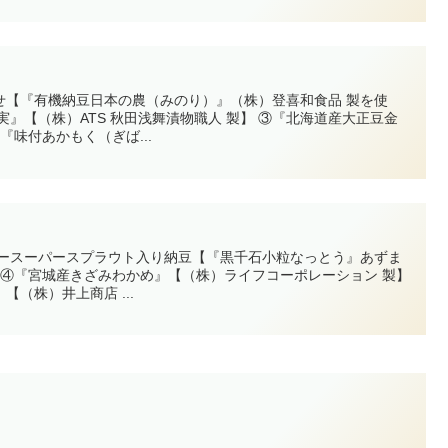
せ【『有機納豆日本の農（みのり）』（株）登喜和食品 製を使
実』【（株）ATS 秋田浅舞漬物職人 製】 ③『北海道産大正豆金
『味付あかもく（ぎば...
リースーパースプラウト入り納豆【『黒千石小粒なっとう』あずま
 ④『宮城産きざみわかめ』【（株）ライフコーポレーション 製】
（株）井上商店 ...