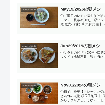
May19/2026の朝メシ
asameshi-tabi
①『瀬戸内レモン塩やきそば
ーマン、長ネギ加え） ②イ
庵 販売/（株）和気食品 製】 
Jun29/2019の朝メシ
asameshi-tabi
①サラミのピザ（DOMINO PI
ッタイ（成城石井 製） ④トマ
Nov01/2024の朝メシ
asameshi-tabi
①茹で小松菜【ドレッシング
と若竹の煮物 ③玉子納豆【
からサクサクしょうゆアーモン