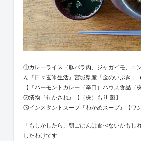
①カレーライス（豚バラ肉、ジャガイモ、ニ
ん『日々玄米生活』宮城県産「金のいぶき」（
【『バーモントカレー（辛口）ハウス食品（
②漬物『旬かさね』【（株）もり 製】
③インスタントスープ『わかめスープ』【ワン
「もしかしたら、朝ごはんは食べないかもし
したわけです。