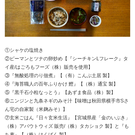
①シャケの塩焼き
②ピーマンとツナの卵炒め【『シーチキンLフレーク』タ
イ産/はごろもフーズ（株）販売を使用】
③『無酸処理のり佃煮』【（有）こんぶ土居 製】
④『海苔職人の百年ふりかけ 鰹』【（株）通宝 製】
⑤『黒千石小粒なっとう』【あずま食品（株）製】
⑥ニンジンと九条ネギのみそ汁【味噌は秋田県横手市Sさ
ん宅の自家製（米麹みそ）】
⑦玄米ごはん『日々玄米生活』【宮城県産「金のいぶき」
（株）アバウトウィズ 販売/（株）タカショク 製】と『も
ち麦』【（株）はくばく 製】