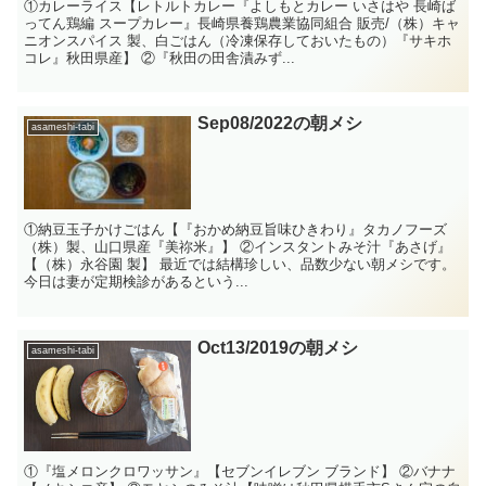
①カレーライス【レトルトカレー『よしもとカレー いさはや 長崎ば
ってん鶏編 スープカレー』長崎県養鶏農業協同組合 販売/（株）キャ
ニオンスパイス 製、白ごはん（冷凍保存しておいたもの）『サキホ
コレ』秋田県産】 ②『秋田の田舎漬みず...
Sep08/2022の朝メシ
asameshi-tabi
①納豆玉子かけごはん【『おかめ納豆旨味ひきわり』タカノフーズ
（株）製、山口県産『美祢米』】 ②インスタントみそ汁『あさげ』
【（株）永谷園 製】 最近では結構珍しい、品数少ない朝メシです。
今日は妻が定期検診があるという...
Oct13/2019の朝メシ
asameshi-tabi
①『塩メロンクロワッサン』【セブンイレブン ブランド】 ②バナナ