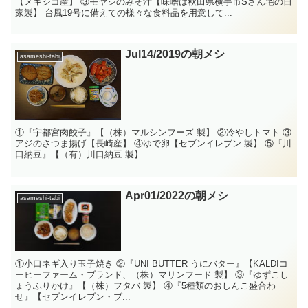
【メキシコ産】 ③モヤシのみそ汁【味噌は秋田県横手市Sさん宅の自
家製】 台風19号に備えての様々な食料品を用意して...
Jul14/2019の朝メシ
asameshi-tabi
①『宇都宮肉餃子』【（株）マルシンフーズ 製】 ②冷やしトマト ③
アジのさつま揚げ【長崎産】 ④ゆで卵【セブンイレブン 製】 ⑤『川
口納豆』【（有）川口納豆 製】 ...
Apr01/2022の朝メシ
asameshi-tabi
①小口ネギ入り玉子焼き ②『UNI BUTTER うにバター』【KALDIコ
ーヒーファーム・ブランド、（株）マリンフード 製】 ③『ゆずこし
ょうふりかけ』【（株）フタバ 製】 ④『5種類のおしんこ盛合わ
せ』【セブンイレブン・ブ...