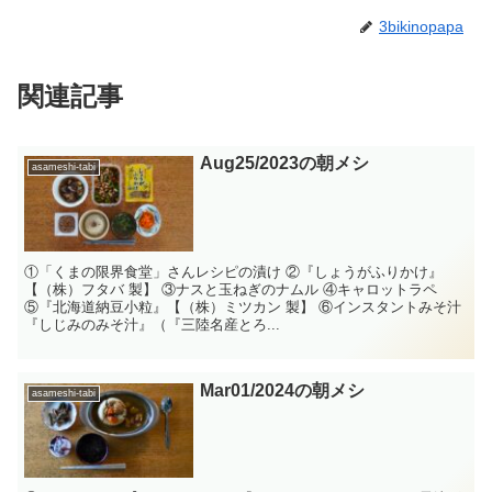
3bikinopapa
関連記事
Aug25/2023の朝メシ
asameshi-tabi
①「くまの限界食堂」さんレシピの漬け ②『しょうがふりかけ』
【（株）フタバ 製】 ③ナスと玉ねぎのナムル ④キャロットラペ
⑤『北海道納豆小粒』【（株）ミツカン 製】 ⑥インスタントみそ汁
『しじみのみそ汁』（『三陸名産とろ...
Mar01/2024の朝メシ
asameshi-tabi