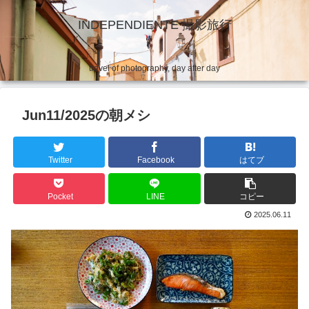
INDEPENDIENTE 撮影旅行
travel of photography, day after day
Jun11/2025の朝メシ
Twitter
Facebook
はてブ
Pocket
LINE
コピー
2025.06.11