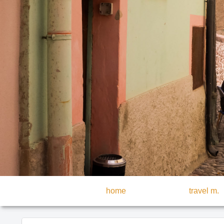
home
travel m.