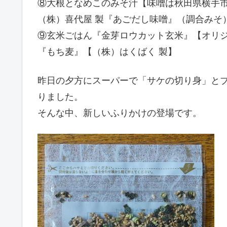
⑧大根となめこのみそ汁【味噌は秋田県横手
（株）喜代屋 製『あごだし味噌』（調合みそ
⑨玄米ごはん『金芽ロウカット玄米』【オリジ
『もち麦』【（株）はくばく 製】
昨日の夕方にスーパーで「サケの切り身」と
りました。
そんな中、新しいふりかけの登場です。