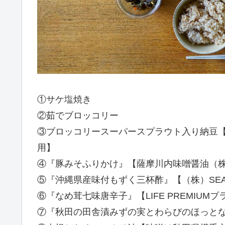
①サケ塩焼き
②茹でブロッコリー
③ブロッコリースーパースプラウト入り納豆
用】
④『豚みそふりかけ』【薩摩川内味噌醤油（株
⑤『沖縄県産味付もずく三杯酢』【（株）SEAM
⑥『なめ茸七味唐辛子』【LIFE PREMIUM
⑦『秋田の田舎漬みずの実とわらびのほっとな仲