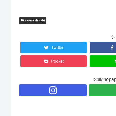
asameshi-tabi
シ
Twitter
Pocket
3bikin