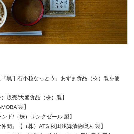
【『黒千石小粒なっとう』あずま食品（株）製を使
）販売/大盛食品（株）製】
OBA 製】
ブランド/（株）サンクゼール 製】
間』【（株）ATS 秋田浅舞漬物職人 製】