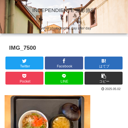
INDEPENDIENTE 撮影旅行
travel of photography, day after day
IMG_7500
Twitter
Facebook
はてブ
Pocket
LINE
コピー
2025.05.02