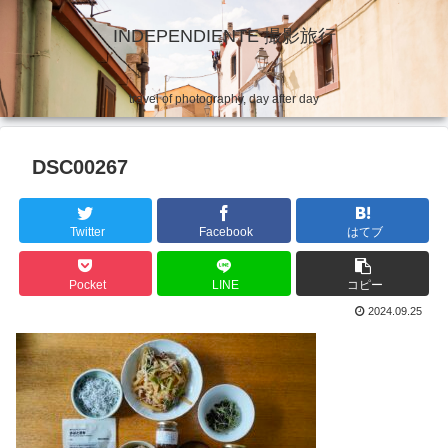
INDEPENDIENTE 撮影旅行
travel of photography, day after day
DSC00267
Twitter
Facebook
はてブ
Pocket
LINE
コピー
2024.09.25