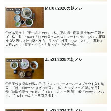
Mar07/2026の朝メシ
asameshi-tabi
①ざる蕎麦【『半生堀井そば』（株）更科堀井商事 販売/信州戸隠そ
ば（株）製、つゆは『おそば屋さんのストレートつゆ』（株）丸正醸
造 製と温つけ汁（豚バラ肉、長ネギ、椎茸、なめこ入り）、薬味は
大根おろし・長芋とろろ・九条ネギ・『焙煎一味...
Jan21/2025の朝メシ
asameshi-tabi
①目玉焼き ②味付数の子 ③ブロッコリースーパースプラウト入り納
豆【『超・細か〜い きざみ納豆』（株）ヤマダフーズ 製を使用】
④『無酸処理のり佃煮』【（有）こんぶ土居 製】 ⑤『若めかぶとろ
ろ』【（株）カネキ吉田商店 製】...
Jan28/2024の朝メシ