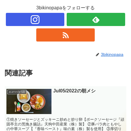
3bikinopapaをフォローする
3bikinopapa
関連記事
Jul05/2022の朝メシ
asameshi-tabi
①焼きソーセージとズッキーニ炒めと炒り卵【ポークソーセージ『頑
固亭主の荒挽き腸詰』天狗中田産業（株）製】 ②豚バラ肉ともやし
の中華スープ【『香味ペースト』味の素（株）製を使用】 ③厚切り