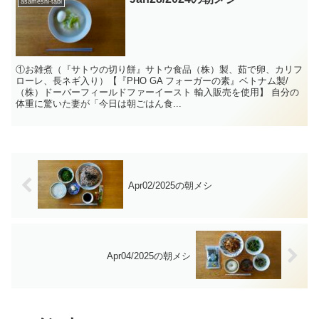
asameshi-tabi
①お雑煮（『サトウの切り餅』サトウ食品（株）製、茹で卵、カリフ
ローレ、長ネギ入り）【『PHO GA フォーガーの素』ベトナム製/
（株）ドーバーフィールドファーイースト 輸入販売を使用】 自分の
体重に驚いた妻が「今日は朝ごはん食...
Apr02/2025の朝メシ
Apr04/2025の朝メシ