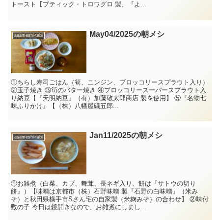
トースト【ブティック・トロワグロ 製、『よ...
May04/2025の朝メシ
asameshi-tabi
①ちらし寿司ごはん（筍、ニンジン、ブロッコリースプラウト入り）
②玉子焼き ③筍のバター焼き ④ブロッコリースーパースプラウト入
り納豆【『天明納豆』（有）加藤敬太郎商店 製を使用】 ⑤『名物七
味ふりかけ』【（株）八幡屋礒五郎...
Jan11/2025の朝メシ
asameshi-tabi
①お雑煮（白菜、カブ、舞茸、長ネギ入り、餅は『サトウの切り
餅』）【味噌は京都市（株）石野味噌 製『石野の白味噌』（米み
そ）と秋田県横手市Sさん宅の自家製（米麹みそ）の合わせ】 ②味付
数の子 今日は鏡開きなので、お雑煮にしまし...