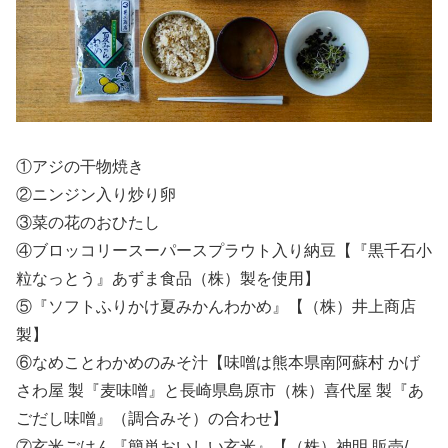
①アジの干物焼き
②ニンジン入り炒り卵
③菜の花のおひたし
④ブロッコリースーパースプラウト入り納豆【『黒千石小
粒なっとう』あずま食品（株）製を使用】
⑤『ソフトふりかけ夏みかんわかめ』【（株）井上商店
製】
⑥なめことわかめのみそ汁【味噌は熊本県南阿蘇村 かげ
さわ屋 製『麦味噌』と長崎県島原市（株）喜代屋 製『あ
ごだし味噌』（調合みそ）の合わせ】
⑦玄米ごはん『簡単おいしい玄米』【（株）神明 販売/