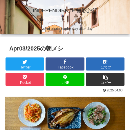
INDEPENDIENTE 撮影旅行
travel of photography, day after day
Apr03/2025の朝メシ
Twitter
Facebook
はてブ
Pocket
LINE
コピー
2025.04.03