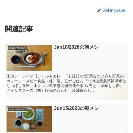
3bikinopapa
関連記事
Jan18/2026の朝メシ
asameshi-tabi
①カレーライス【レトルトカレー『1/2日分の野菜なすと彩り野菜の
カレー』エスビー食品（株）製、玄米ごはん『北海道産農薬節減米な
なつぼし玄米』ホクレン農業協同組合連合会 販売と『国産もち麦』
アイリスフーズ（株）販売の合わせ（冷凍保存し...
Jun15/2023の朝メシ
asameshi-tabi