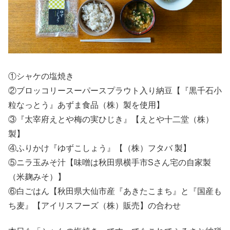
①シャケの塩焼き
②ブロッコリースーパースプラウト入り納豆【『黒千石小
粒なっとう』あずま食品（株）製を使用】
③『太宰府えとや梅の実ひじき』【えとや十二堂（株）
製】
④ふりかけ『ゆずこしょう』【（株）フタバ 製】
⑤ニラ玉みそ汁【味噌は秋田県横手市Sさん宅の自家製
（米麹みそ）】
⑥白ごはん【秋田県大仙市産『あきたこまち』と『国産も
ち麦』【アイリスフーズ（株）販売】の合わせ