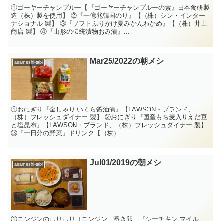
①ゴーヤーチャンプルー【『ゴーヤーチャンプルーの素』日本食研製
造（株）製を使用】 ②『一億兆韓国のり』【（株）シン・インター
ナショナル 製】 ③『ソフトふりかけ夏みかんわかめ』【（株）井上
商店 製】 ④『山形の伝統漬物おみ漬』...
Mar25/2022の朝メシ
asameshi-tabi
①おにぎり『金しゃり いくら醤油漬』【LAWSON・ブランド、
（株）フレッシュダイナー 製】 ②おにぎり『国産もち麦入りえだ豆
と塩昆布』【LAWSON・ブランド、（株）フレッシュダイナー 製】
③『一日分の野菜』ドリンク【（株）...
Jul01/2019の朝メシ
asameshi-tabi
①ニンジンのしりしり（ニンジン、溶き卵、『シーチキン マイル