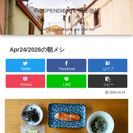
INDEPENDIENTE 撮影旅行
travel of photography, day after day
Apr24/2026の朝メシ
Twitter
Facebook
はてブ
Pocket
LINE
コピー
2026.04.24