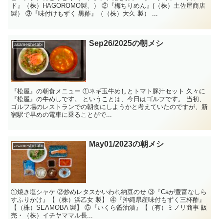
ド』（株）HAGOROMO製、） ②『梅ちりめん』(（株）土佐屋商店
製） ③『味付けもずく 黒酢』（（株）大久 製） ...
Sep26/2025の朝メシ
asameshi-tabi
『松屋』の朝食メニュー ①ネギ玉牛めしとトマト豚汁セット 久々に
『松屋』の牛めしです。 ということは、今日はゴルフです。 当初、
ゴルフ場のレストランでの朝食にしようかと考えていたのですが、新
宿駅で早めの電車に乗ることがで...
May01/2023の朝メシ
asameshi-tabi
①焼き塩シャケ ②炒めレタスかいわれ納豆のせ ③『Caが豊富なしら
すふりかけ』【（株）浜乙女 製】 ④『沖縄県産味付もずく三杯酢』
【（株）SEAMOBA 製】 ⑤『いくら醤油漬』【（有）ミノリ商事 販
売・（株）イチヤママル長...