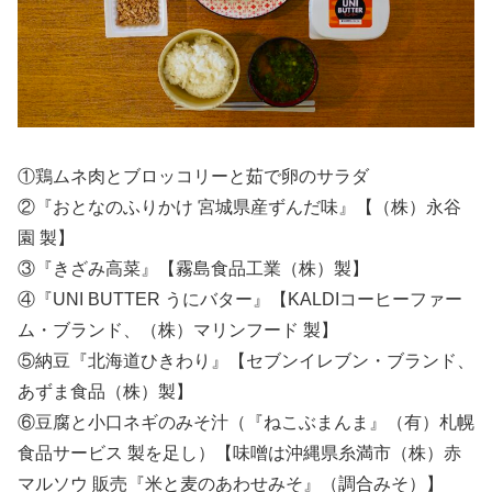
①鶏ムネ肉とブロッコリーと茹で卵のサラダ
②『おとなのふりかけ 宮城県産ずんだ味』【（株）永谷
園 製】
③『きざみ高菜』【霧島食品工業（株）製】
④『UNI BUTTER うにバター』【KALDIコーヒーファー
ム・ブランド、（株）マリンフード 製】
⑤納豆『北海道ひきわり』【セブンイレブン・ブランド、
あずま食品（株）製】
⑥豆腐と小口ネギのみそ汁（『ねこぶまんま』（有）札幌
食品サービス 製を足し）【味噌は沖縄県糸満市（株）赤
マルソウ 販売『米と麦のあわせみそ』（調合みそ）】