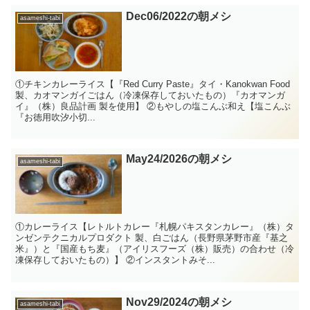
Dec06/2022の朝メシ
asameshi-tabi
①チキンカレーライス【『Red Curry Paste』タイ・Kanokwan Food
製、カオマンガイごはん（冷凍保存しておいたもの）『カオマンガ
イ』（株）良品計画 製を使用】 ②もやしの塩こんぶ和え【塩こんぶ
『お徳用吹汐小切...
May24/2026の朝メシ
asameshi-tabi
①カレーライス【レトルトカレー『札幌パキスタンカレー』（株）タ
ンゼンテクニカルプロダクト 製、白ごはん（長野県茅野市産『基之
米』）と『国産もち麦』（アイリスフーズ（株）販売）の合わせ（冷
凍保存しておいたもの）】 ②インスタントみそ...
Nov29/2024の朝メシ
asameshi-tabi