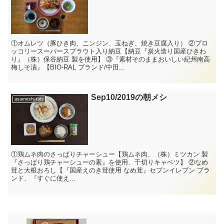
①オムレツ（豚ひき肉、ニンジン、玉ねぎ、焼き豆腐入り） ②ブロ
ッコリースーパースプラウト入り納豆【納豆『炭火造り国産ひきわ
り』（株）保谷納豆 製を使用】 ③『素材そのままおいしい紀州南高
梅しそ漬』【BIO-RAL ブランド/中田...
Sep10/2019の朝メシ
asameshi-tabi
①鶏ムネ肉のさっぱりチャーシュー【鶏ムネ肉、（株）ミツカン 製
『さっぱり鶏チャーシューの素』を使用、千切りキャベツ】 ②なめ
茸と大根おろし【『国産えのき茸使用 なめ茸』セブンイレブン ブラ
ンド、『すぐに使え...