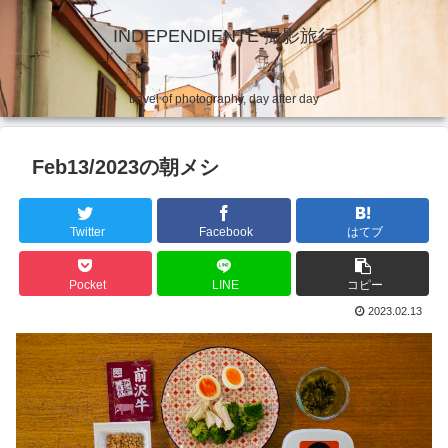
INDEPENDIENTE 撮影旅行
travel of photography, day after day
Feb13/2023の朝メシ
Twitter
Facebook
はてブ
Pocket
LINE
コピー
2023.02.13