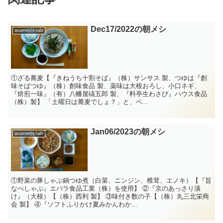
Dec17/2022の朝メシ
asameshi-tabi
①ざる蕎麦【『きねうち十割そば』（株）サンサス 製、つゆは『創
味そばつゆ』（株）創味食品 製、薬味は大根おろし、小口ネギ、
『焙煎一味』（有）八幡屋礒五郎 製、『料亭生わさび』ハウス食品
（株）製】 「土曜日は蕎麦でしょ？」と、ベ...
Jan06/2023の朝メシ
asameshi-tabi
①野菜の豚しゃぶ鍋つゆ煮（白菜、ニンジン、椎茸、エノキ）【『旨
なべしゃぶ』エバラ食品工業（株）を使用】 ②『京のあっさり漬
け』（大根）【（株）西利 製】 ③味付き数の子【（株）丸三北栄商
会 製】 ④『ソフトふりかけ夏みかんわか...