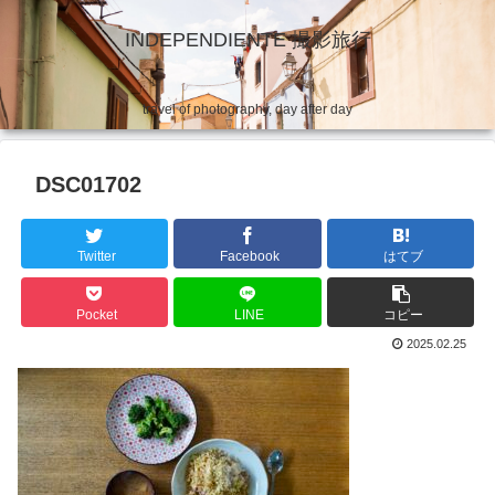
INDEPENDIENTE 撮影旅行
travel of photography, day after day
DSC01702
Twitter
Facebook
はてブ
Pocket
LINE
コピー
2025.02.25