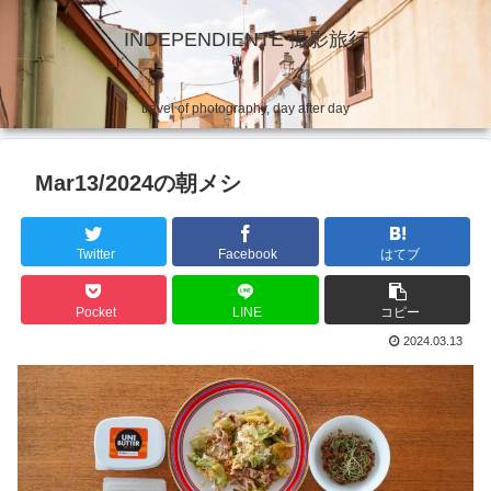
INDEPENDIENTE 撮影旅行
travel of photography, day after day
Mar13/2024の朝メシ
Twitter
Facebook
はてブ
Pocket
LINE
コピー
2024.03.13