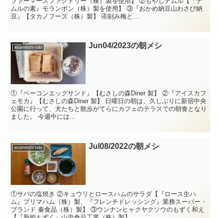
ファーマーズファクトリー（株）製を使用】 ②もやしナムル【『ナ
ムルの素』モランボン（株）製を使用】 ③『おかめ納豆山わさび納
豆』【タカノフーズ（株）製】 ④刻み梅と...
Jun04/2023の朝メシ
asameshi-tabi
①『ベーコンエッグサンド』【むさしの森Diner 製】 ②『アイスカフ
ェモカ』【むさしの森Diner 製】 日曜日の朝は、久しぶりに新宿中央
公園に行って、犬たちと散歩がてらにカフェのテラスでの朝食となり
ました。 今週中には...
Jul08/2022の朝メシ
asameshi-tabi
①サバの塩焼き ②キュウリとロースハムのサラダ【『ロース生ハ
ム』プリマハム（株）製、『フレンチドレッシング』業務スーパー・
ブランド 秦食品（株）製】 ③ウンナンヒャクヤクソウのもずく和え
【『新姫もずく』山忠食品工業（株）製】 ...