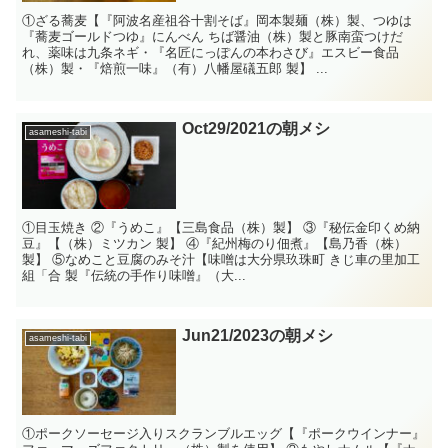
①ざる蕎麦【『阿波名産祖谷十割そば』岡本製麺（株）製、つゆは
『蕎麦ゴールドつゆ』にんべん ちば醤油（株）製と豚南蛮つけだ
れ、薬味は九条ネギ・『名匠にっぽんの本わさび』エスビー食品
（株）製・『焙煎一味』（有）八幡屋礒五郎 製】 ...
Oct29/2021の朝メシ
asameshi-tabi
①目玉焼き ②『うめこ』【三島食品（株）製】 ③『秘伝金印くめ納
豆』【（株）ミツカン 製】 ④『紀州梅のり佃煮』【島乃香（株）
製】 ⑤なめこと豆腐のみそ汁【味噌は大分県玖珠町 きじ車の里加工
組「合 製『伝統の手作り味噌』（大...
Jun21/2023の朝メシ
asameshi-tabi
①ポークソーセージ入りスクランブルエッグ【『ポークウインナー』