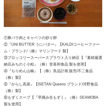
①豚バラ肉とキャベツの炒り卵
②『UNI BUTTER うにバター』【KALDIコーヒーファー
ム・ブランド/（株）マリンフード 製】
③ブロッコリースーパースプラウト入り納豆【『素材厳選
納豆みちのく小粒』（株）登喜和食品 製を使用】
④『ちりめん山椒』【（株）良品計画 販売/不二食品
（株）製】
⑤『からし高菜』【ISETAN Queens ブランド/河野食品
（株）製】
⑥もずくスープ【『早摘み生もずく』（株）SEAMOBA
製を使用】