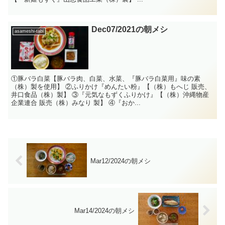
Dec07/2021の朝メシ
asameshi-tabi
①豚バラ白菜【豚バラ肉、白菜、水菜、『豚バラ白菜用』味の素
（株）製を使用】 ②ふりかけ『めんたい粉』【（株）もへじ 販売、
井口食品（株）製】 ③『元気なもずくふりかけ』【（株）沖縄物産
企業連合 販売（株）みなり 製】 ④『おか...
Mar12/2024の朝メシ
Mar14/2024の朝メシ