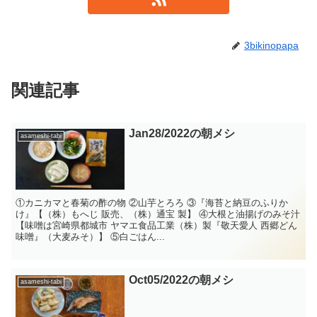
3bikinopapa
関連記事
Jan28/2022の朝メシ
asameshi-tabi
①カニカマと春菊の酢の物 ②山芋とろろ ③『海苔と納豆のふりか
け』【（株）もへじ 販売、（株）通宝 製】 ④大根と油揚げのみそ汁
【味噌は宮崎県都城市 ヤマエ食品工業（株）製『敬天愛人 西郷どん
味噌』（大麦みそ）】 ⑤白ごはん...
Oct05/2022の朝メシ
asameshi-tabi