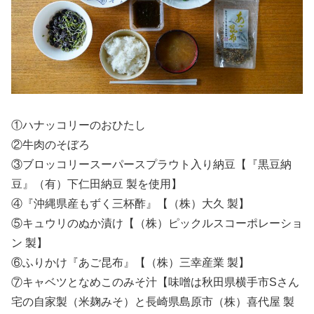
①ハナッコリーのおひたし
②牛肉のそぼろ
③ブロッコリースーパースプラウト入り納豆【『黒豆納
豆』（有）下仁田納豆 製を使用】
④『沖縄県産もずく三杯酢』【（株）大久 製】
⑤キュウリのぬか漬け【（株）ピックルスコーポレーショ
ン 製】
⑥ふりかけ『あご昆布』【（株）三幸産業 製】
⑦キャベツとなめこのみそ汁【味噌は秋田県横手市Sさん
宅の自家製（米麹みそ）と長崎県島原市（株）喜代屋 製