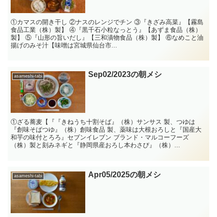
①カマスの開き干し ②ナスのレンジでチン ③『きざみ高菜』【霧島
食品工業（株）製】 ④『黒千石小粒なっとう』【あずま食品（株）
製】 ⑤『山形の旨いだし』【三和漬物食品（株）製】 ⑥なめこと油
揚げのみそ汁【味噌は宮城県仙台市...
Sep02/2023の朝メシ
asameshi-tabi
①ざる蕎麦【『『きねうち十割そば』（株）サンサス 製、つゆは
『創味そばつゆ』（株）創味食品 製、薬味は大根おろしと『国産大
和芋の味付とろろ』セブンイレブン ブランド・マルコーフーズ
（株）製と刻みネギと『静岡県産おろし本わさび』（株）...
Apr05/2025の朝メシ
asameshi-tabi