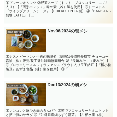
①プレーンオムレツ ②野菜スープ（トマト、ブロッコリー、エノキ
入り）【『固形コンソメ』味の素（株）製を使用】 ③トースト＆
『ホイップクリームチーズ』【PHILADELPHIA 製】 ④『BARISTA'S
無糖 LATTE』【...
Nov06/2024の朝メシ
asameshi-tabi
①ナスとピーマンと牛肉の味噌煮【味噌は長崎県長崎市 チョーコー
醤油（株）販売/長工醤油味噌協同組合 製『長崎みそ』（麦みそ）】
②ブロッコリースルフォラファンスプラウト入り玉子納豆【『極小粒
納豆』あずま食品（株）製を使用】 ③『...
Dec13/2024の朝メシ
asameshi-tabi
①レンコンと豚ひき肉のきんぴら ②茹でブロッコリーとミニトマト
と茹で卵のサラダ ③『沖縄県産細もずく新芽』【占部水産（株）