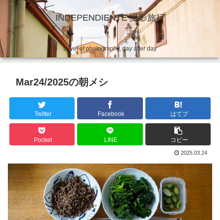
INDEPENDIENTE 撮影旅行
travel of photography, day after day
Mar24/2025の朝メシ
Twitter
Facebook
はてブ
Pocket
LINE
コピー
2025.03.24