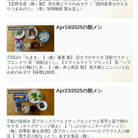
【吉野水産（株）製】 ④大根とナスのみそ汁（『国内産青さのり入
りつまみのり』（有）加用物産 製を足し）...
Apr14/2025の朝メシ
asameshi-tabi
①551の『ちまき』【（株）蓬莱 製】 ②カブのサラダ ③茹でスナッ
プエンドウ ④『焼鮭ほぐし』【スマイルライフ ブランド】 ⑤『ソフ
トふりかけ梅ひじき』【（株）井上商店 製】 ⑥大根とニンジンとわ
かめのみそ汁【味噌は秋田...
Apr23/2025の朝メシ
asameshi-tabi
①鮭の塩焼き ②ブロッコリーとスナップエンドウと長芋と茹で卵の
サラダ（チーズディップ添え）【『いぶりがっこチーズディップ』
（株）四季彩 製を使用】 ③ブロッコリースーパースプラウト入り納
豆【『黒千石小粒なっとう』あずま食品（株）...