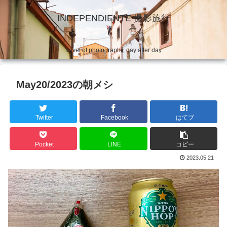
INDEPENDIENTE 撮影旅行
travel of photography, day after day
May20/2023の朝メシ
Twitter
Facebook
はてブ
Pocket
LINE
コピー
2023.05.21