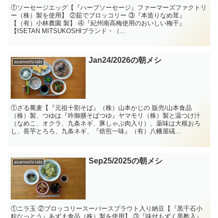
①ソーセージエッグ【『ハーブソーセージ』ファーマーズファクトリ
ー（株）製を使用】 ②茹でブロッコリー ③『本造りなめ茸』
【（有）小林農園 製】 ④『紀州南高梅使用のおいしい梅干』
【ISETAN MITSUKOSHIブランド・（...
Jan24/2026の朝メシ
asameshi-tabi
①ざる蕎麦【『元祖十割そば』（株）山本かじの 販売/山本食品
（株）製、つゆは『吟御膳そばつゆ』ヤマモリ（株）製と温つけ汁
（なめこ、オクラ、九条ネギ、豚しゃぶ肉入り）、薬味は大根おろ
し、長芋とろろ、九条ネギ、『焙煎一味』（有）八幡屋礒...
Sep25/2025の朝メシ
asameshi-tabi
①ニラ玉 ②ブロッコリースーパースプラウト入り納豆【『黒千石小
粒なっとう』あずま食品（株）製を使用】 ③『味付もずく黒酢入』