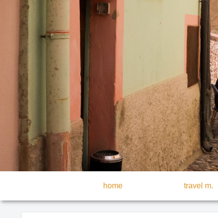
home
travel m.