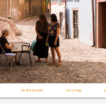
travel of photography, day after day
on the border
on a map
a