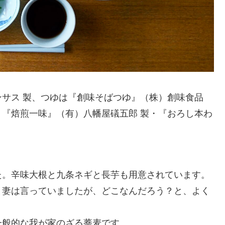
サス 製、つゆは『創味そばつゆ』（株）創味食品
『焙煎一味』（有）八幡屋礒五郎 製・『おろし本わ
た。辛味大根と九条ネギと長芋も用意されています。
と妻は言っていましたが、どこなんだろう？と、よく
一般的な我が家のざる蕎麦です。