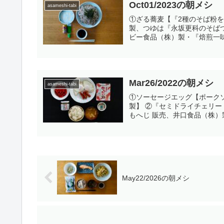
Oct01/2023の朝メシ
asameshi-tabi
①ざる蕎麦【『2種のそば粉を
製、つゆは『永坂更科のそば
ビー食品（株）製・『焙煎一味』
Mar26/2022の朝メシ
asameshi-tabi
①ソーセージエッグ【ポークソ
製】 ②『セミドライチェリー
もへじ 販売、井口食品（株）製
May22/2026の朝メシ