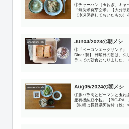
①チャーハン（玉ねぎ、キャ
『無洗米発芽玄米』【大分県
（冷凍保存しておいたもの）を
Jun04/2023の朝メシ
asameshi-tabi
①『ベーコンエッグサンド』【
Diner 製】 日曜日の朝
ラスでの朝食となりました。 今
Aug05/2024の朝メシ
asameshi-tabi
①豚バラ肉とピーマンと玉ねぎ
産有機納豆小粒』【BIO-RA
【味噌は長野県阿智村（株）ちさ