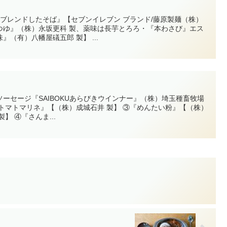
ブレンドしたそば』【セブンイレブン ブランド/藤原製麺（株）
つゆ』（株）永坂更科 製、薬味は長芋とろろ・『本わさび』エス
（有）八幡屋礒五郎 製】 ...
ーセージ『SAIBOKUあらびきウインナー』（株）埼玉種畜牧場
トマトマリネ』【（株）成城石井 製】 ③『めんたい粉』【（株）
】 ④『さんま...