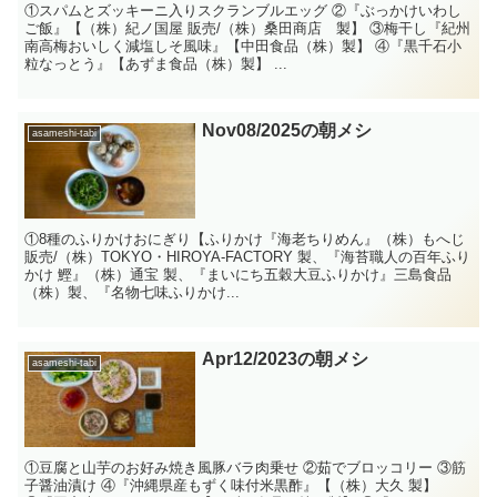
①スパムとズッキーニ入りスクランブルエッグ ②『ぶっかけいわし
ご飯』【（株）紀ノ国屋 販売/（株）桑田商店 製】 ③梅干し『紀州
南高梅おいしく減塩しそ風味』【中田食品（株）製】 ④『黒千石小
粒なっとう』【あずま食品（株）製】 ...
Nov08/2025の朝メシ
asameshi-tabi
①8種のふりかけおにぎり【ふりかけ『海老ちりめん』（株）もへじ
販売/（株）TOKYO・HIROYA-FACTORY 製、『海苔職人の百年ふり
かけ 鰹』（株）通宝 製、『まいにち五穀大豆ふりかけ』三島食品
（株）製、『名物七味ふりかけ...
Apr12/2023の朝メシ
asameshi-tabi
①豆腐と山芋のお好み焼き風豚バラ肉乗せ ②茹でブロッコリー ③筋
子醤油漬け ④『沖縄県産もずく味付米黒酢』【（株）大久 製】