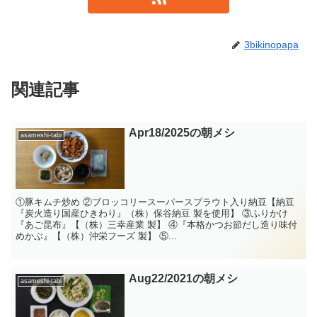
3bikinopapa
関連記事
Apr18/2025の朝メシ
asameshi-tabi
①豚キムチ炒め ②ブロッコリースーパースプラウト入り納豆【納豆
『炭火造り国産ひきわり』（株）保谷納豆 製を使用】 ③ふりかけ
『あご昆布』【（株）三幸産業 製】 ④『本格かつお節だし造り味付
めかぶ』【（株）沖栄フーズ 製】 ⑤...
Aug22/2021の朝メシ
asameshi-tabi