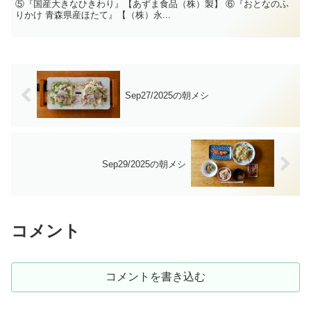
⑤『国産大きなひきわり』【あずま食品（株）製】 ⑥『おとなのふ
りかけ 青森県産ほたて』【（株）永...
Sep27/2025の朝メシ
Sep29/2025の朝メシ
コメント
コメントを書き込む