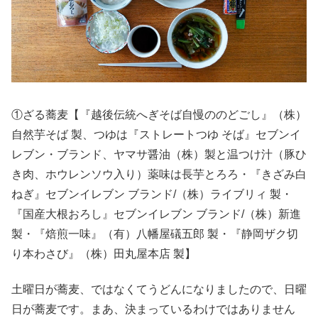
①ざる蕎麦【『越後伝統へぎそば自慢ののどごし』（株）
自然芋そば 製、つゆは『ストレートつゆ そば』セブンイ
レブン・ブランド、ヤマサ醤油（株）製と温つけ汁（豚ひ
き肉、ホウレンソウ入り）薬味は長芋とろろ・『きざみ白
ねぎ』セブンイレブン ブランド/（株）ライブリィ 製・
『国産大根おろし』セブンイレブン ブランド/（株）新進
製・『焙煎一味』（有）八幡屋礒五郎 製・『静岡ザク切
り本わさび』（株）田丸屋本店 製】
土曜日が蕎麦、ではなくてうどんになりましたので、日曜
日が蕎麦です。まあ、決まっているわけではありません