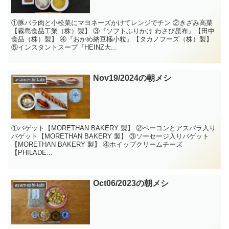
①豚バラ肉と小松菜にマヨネーズかけてレンジでチン ②きざみ高菜
【霧島食品工業（株）製】 ③『ソフトふりかけ わさび昆布』【田中
食品（株）製】 ④『おかめ納豆極小粒』【タカノフーズ（株）製】
⑤インスタントスープ『HEINZ大...
Nov19/2024の朝メシ
asameshi-tabi
①バゲット【MORETHAN BAKERY 製】 ②ベーコンとアスパラ入り
バゲット【MORETHAN BAKERY 製】 ③ソーセージ入りバゲット
【MORETHAN BAKERY 製】 ④ホイップクリームチーズ
【PHILADE...
Oct06/2023の朝メシ
asameshi-tabi