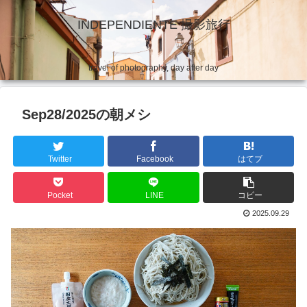
INDEPENDIENTE 撮影旅行
travel of photography, day after day
Sep28/2025の朝メシ
Twitter
Facebook
はてブ
Pocket
LINE
コピー
2025.09.29