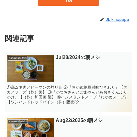
3bikinopapa
関連記事
Jul28/2024の朝メシ
asameshi-tabi
①鶏ムネ肉とピーマンの炒り卵 ②『おかめ納豆旨味ひきわり』【タ
カノフーズ（株）製】 ③『かつおさんとごまやんとあおさくんふり
かけ』【（株）和田萬 製】 ④インスタントスープ『わかめスープ』
【ワンハンドレッドパイン（株）販売/タ...
Aug22/2025の朝メシ
asameshi-tabi