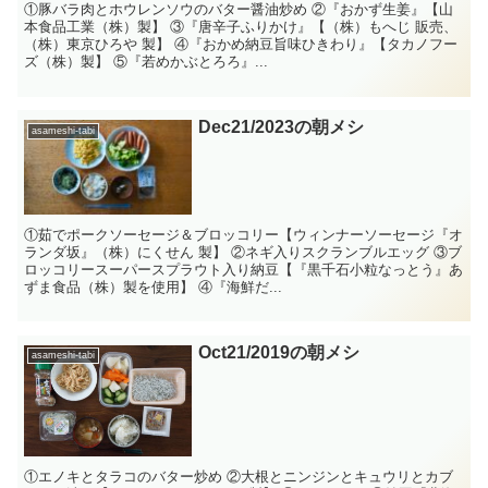
①豚バラ肉とホウレンソウのバター醤油炒め ②『おかず生姜』【山
本食品工業（株）製】 ③『唐辛子ふりかけ』【（株）もへじ 販売、
（株）東京ひろや 製】 ④『おかめ納豆旨味ひきわり』【タカノフー
ズ（株）製】 ⑤『若めかぶとろろ』...
Dec21/2023の朝メシ
asameshi-tabi
①茹でポークソーセージ＆ブロッコリー【ウィンナーソーセージ『オ
ランダ坂』（株）にくせん 製】 ②ネギ入りスクランブルエッグ ③ブ
ロッコリースーパースプラウト入り納豆【『黒千石小粒なっとう』あ
ずま食品（株）製を使用】 ④『海鮮だ...
Oct21/2019の朝メシ
asameshi-tabi
①エノキとタラコのバター炒め ②大根とニンジンとキュウリとカブ