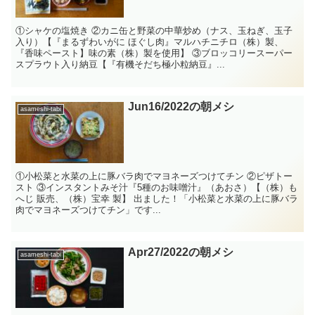
①シャケの塩焼き ②カニ缶と野菜の中華炒め（ナス、玉ねぎ、玉子
入り）【『まるずわいがに ほぐし肉』マルハチニチロ（株）製、
『香味ペースト】味の素（株）製を使用】 ③ブロッコリースーパー
スプラウト入り納豆【『有機そだち極小粒納豆』...
Jun16/2022の朝メシ
asameshi-tabi
①小松菜と水菜の上に豚バラ肉でマヨネーズつけてチン ②ピザトー
スト ③インスタントみそ汁『5種のお味噌汁』（あおさ）【（株）も
へじ 販売、（株）宝幸 製】 出ました！「小松菜と水菜の上に豚バラ
肉でマヨネーズつけてチン」です...
Apr27/2022の朝メシ
asameshi-tabi