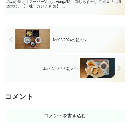
のぬか漬け【スーパーVenga Venga製】 ③しらす干し ④納豆『北海
道大粒』【（株）カジノヤ 製】 ...
Jan02/2024の朝メシ
Jan04/2024の朝メシ
コメント
コメントを書き込む