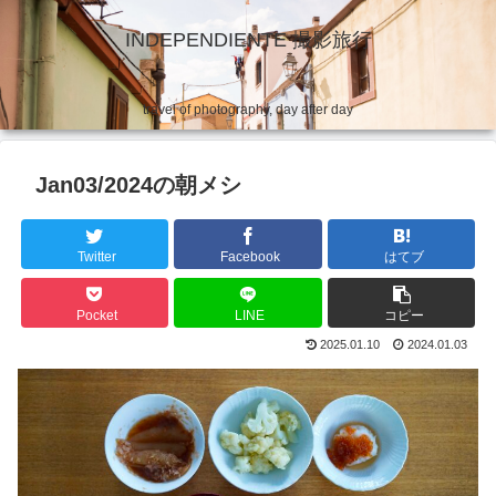
INDEPENDIENTE 撮影旅行
travel of photography, day after day
Jan03/2024の朝メシ
Twitter
Facebook
はてブ
Pocket
LINE
コピー
2025.01.10
2024.01.03