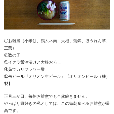
①お雑煮（小米餅、鶏ムネ肉、大根、蒲鉾、ほうれん草、
三葉）
②数の子
③イクラ醤油漬けと大根おろし
④茹でカリフラワー酢
⑤缶ビール『オリオン生ビール』【オリオンビール（株）
製】
正月三が日、毎朝お雑煮でも全然飽きません。
やっぱり餅好きの私としては、この毎朝食べるお雑煮が最
高です。