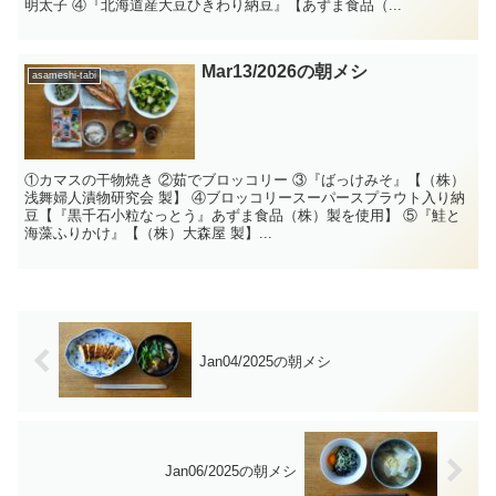
明太子 ④『北海道産大豆ひきわり納豆』【あずま食品（...
Mar13/2026の朝メシ
asameshi-tabi
①カマスの干物焼き ②茹でブロッコリー ③『ばっけみそ』【（株）
浅舞婦人漬物研究会 製】 ④ブロッコリースーパースプラウト入り納
豆【『黒千石小粒なっとう』あずま食品（株）製を使用】 ⑤『鮭と
海藻ふりかけ』【（株）大森屋 製】...
Jan04/2025の朝メシ
Jan06/2025の朝メシ