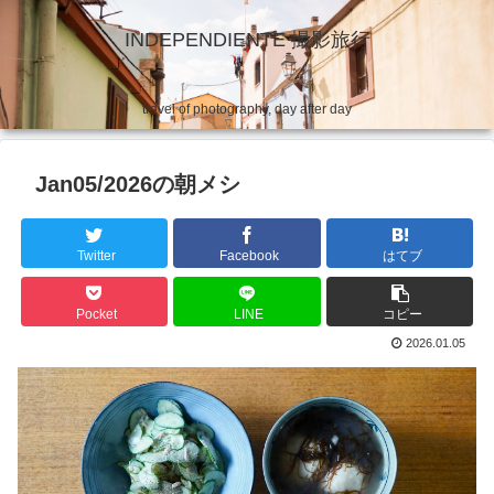
INDEPENDIENTE 撮影旅行
travel of photography, day after day
Jan05/2026の朝メシ
Twitter
Facebook
はてブ
Pocket
LINE
コピー
2026.01.05