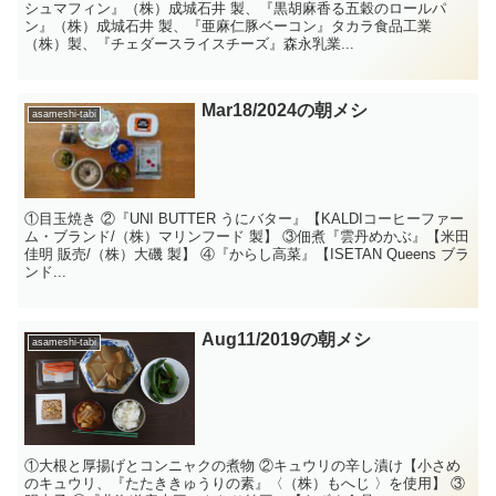
シュマフィン』（株）成城石井 製、『黒胡麻香る五穀のロールパ
ン』（株）成城石井 製、『亜麻仁豚ベーコン』タカラ食品工業
（株）製、『チェダースライスチーズ』森永乳業...
Mar18/2024の朝メシ
asameshi-tabi
①目玉焼き ②『UNI BUTTER うにバター』【KALDIコーヒーファー
ム・ブランド/（株）マリンフード 製】 ③佃煮『雲丹めかぶ』【米田
佳明 販売/（株）大磯 製】 ④『からし高菜』【ISETAN Queens ブラ
ンド...
Aug11/2019の朝メシ
asameshi-tabi
①大根と厚揚げとコンニャクの煮物 ②キュウリの辛し漬け【小さめ
のキュウリ、『たたききゅうりの素』〈（株）もへじ 〉を使用】 ③