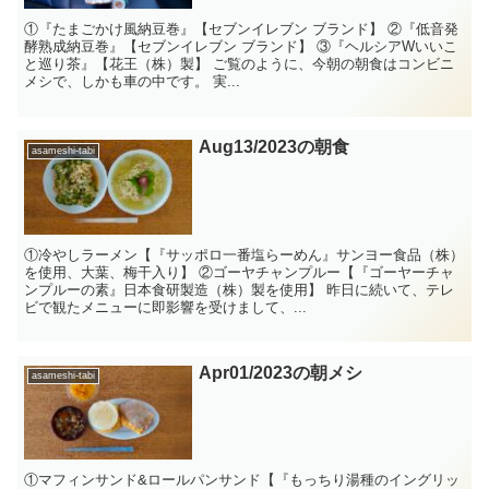
①『たまごかけ風納豆巻』【セブンイレブン ブランド】 ②『低音発
酵熟成納豆巻』【セブンイレブン ブランド】 ③『ヘルシアWいいこ
と巡り茶』【花王（株）製】 ご覧のように、今朝の朝食はコンビニ
メシで、しかも車の中です。 実...
Aug13/2023の朝食
asameshi-tabi
①冷やしラーメン【『サッポロ一番塩らーめん』サンヨー食品（株）
を使用、大葉、梅干入り】 ②ゴーヤチャンプルー【『ゴーヤーチャ
ンプルーの素』日本食研製造（株）製を使用】 昨日に続いて、テレ
ビで観たメニューに即影響を受けまして、...
Apr01/2023の朝メシ
asameshi-tabi
①マフィンサンド&ロールパンサンド【『もっちり湯種のイングリッ