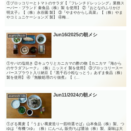
①ブロッコリーとトマトのサラダ【『フレンチドレッシング』業務ス
ーパー・ブランド 秦食品（株）製 を使用】 ②『おとなのふりかけ
明太子』【（株）永谷園 製】 ③『やまやからし高菜』【（株）やま
やコミュニケーションズ 製】 ④梅...
Jun16/2025の朝メシ
asameshi-tabi
①サバの塩焼き ②キュウリとカニカマの酢の物【カニカマ『海から
のサラダフレーク』（株）ニッスイ 製を使用】 ③ブロッコリースー
パースプラウト入り納豆【『黒千石小粒なっとう』あずま食品（株）
製を使用】 ④『無酸処理のり佃煮』【（...
Jun11/2024の朝メシ
asameshi-tabi
①ざる蕎麦【『うまい蕎麦造り一筋特選そば』山本食品（株）製、つ
ゆは『有機つゆ』（株）にんべん 販売/ちば醤油（株）製、薬味は大