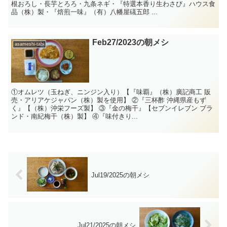
根おろし・長芋とろろ・九条ネギ・『特選本香り生わさび』ハウス食
品（株）製・『焙煎一味』（有）八幡屋礒五郎 ...
Feb27/2023の朝メシ
asameshi-tabi
①オムレツ（玉ねぎ、ニンジン入り）【『味覇』（株）廣記商工 販
売・アリアケジャパン（株）製を使用】 ②『三杯酢 沖縄県産もず
く』【（株）沖栄フーズ製】 ③『金の梅干』【セブンイレブン ブラ
ンド・南紀梅干（株）製】 ④『味付きり...
Jul19/2025の朝メシ
Jul21/2025の朝メシ