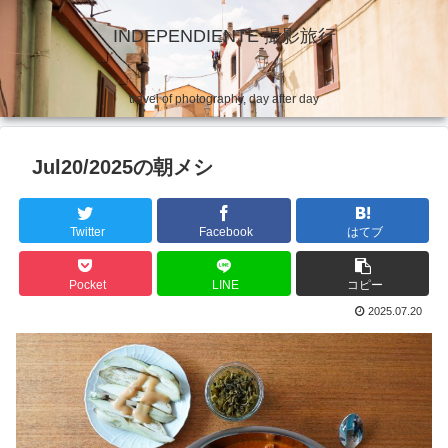
INDEPENDIENTE 撮影旅行
travel of photography, day after day
Jul20/2025の朝メシ
Twitter
Facebook
はてブ
Pocket
LINE
コピー
2025.07.20