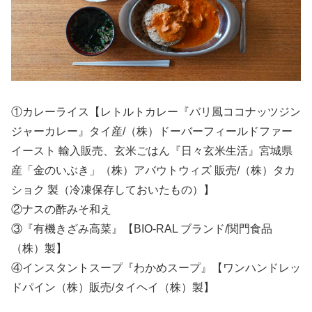
①カレーライス【レトルトカレー『バリ風ココナッツジン
ジャーカレー』タイ産/（株）ドーバーフィールドファー
イースト 輸入販売、玄米ごはん『日々玄米生活』宮城県
産「金のいぶき」（株）アバウトウィズ 販売/（株）タカ
ショク 製（冷凍保存しておいたもの）】
②ナスの酢みそ和え
③『有機きざみ高菜』【BIO-RAL ブランド/関門食品
（株）製】
④インスタントスープ『わかめスープ』【ワンハンドレッ
ドパイン（株）販売/タイヘイ（株）製】