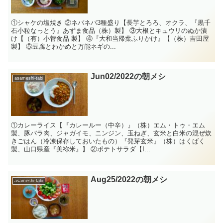
①シャケの塩焼き ②ネバネバ3種盛り【長芋とろろ、オクラ、『黒千
石小粒なっとう』あずま食品（株）製】 ③大根とキュウリのぬか漬
け【（有）小菅食品 製】 ④『大和当帰葉ふりかけ』【（株）吉田屋
製】 ⑤豆腐とわかめと万能ネギの...
Jun02/2022の朝メシ
asameshi-tabi
①カレーライス【『カレールー（中辛）』（株）エム・トゥ・エム
製、豚バラ肉、ジャガイモ、ニンジン、玉ねぎ、玄米と白米の混ぜ炊
きごはん（冷凍保存しておいたもの）『発芽玄米』（株）はくばく
製、山口県産『美祢米』】 ②ポテトサラダ【I...
Aug25/2022の朝メシ
asameshi-tabi