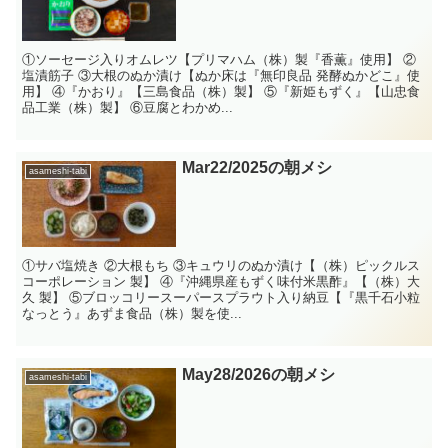
①ソーセージ入りオムレツ【プリマハム（株）製『香薫』使用】 ②
塩漬筋子 ③大根のぬか漬け【ぬか床は『無印良品 発酵ぬかどこ』使
用】 ④『かおり』【三島食品（株）製】 ⑤『新姫もずく』【山忠食
品工業（株）製】 ⑥豆腐とわかめ...
Mar22/2025の朝メシ
asameshi-tabi
①サバ塩焼き ②大根もち ③キュウリのぬか漬け【（株）ピックルス
コーポレーション 製】 ④『沖縄県産もずく味付米黒酢』【（株）大
久 製】 ⑤ブロッコリースーパースプラウト入り納豆【『黒千石小粒
なっとう』あずま食品（株）製を使...
May28/2026の朝メシ
asameshi-tabi