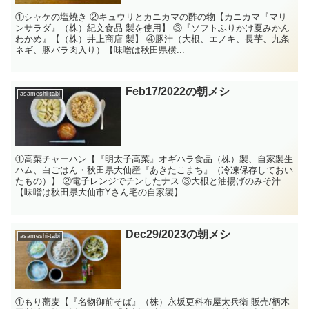
①シャケの塩焼き ②キュウリとカニカマの酢の物【カニカマ『マリ
ンサラダ』（株）紀文食品 製を使用】 ③『ソフトふりかけ夏みかん
わかめ』【（株）井上商店 製】 ④豚汁（大根、エノキ、長芋、九条
ネギ、豚バラ肉入り）【味噌は秋田県横...
Feb17/2022の朝メシ
asameshi-tabi
①高菜チャーハン【『明太子高菜』オギハラ食品（株）製、自家製生
ハム、白ごはん・秋田県大仙産『あきたこまち』（冷凍保存しておい
たもの）】 ②電子レンジでチンしたナス ③大根と油揚げのみそ汁
【味噌は秋田県大仙市Yさん宅の自家製】 ...
Dec29/2023の朝メシ
asameshi-tabi
①もり蕎麦【『名物御前そば』（株）永坂更科布屋太兵衛 販売/柄木