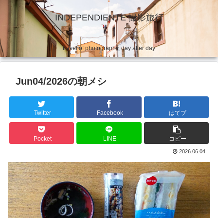
INDEPENDIENTE 撮影旅行
travel of photography, day after day
Jun04/2026の朝メシ
Twitter
Facebook
はてブ
Pocket
LINE
コピー
2026.06.04