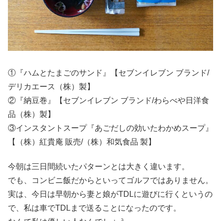
①『ハムとたまごのサンド』【セブンイレブン ブランド/
デリカエース（株）製】
②『納豆巻』【セブンイレブン ブランド/わらべや日洋食
品（株）製】
③インスタントスープ『あごだしの効いたわかめスープ』
【（株）紅貴庵 販売/（株）和気食品 製】
今朝は三日間続いたパターンとは大きく違います。
でも、コンビニ飯だからといってゴルフではありません。
実は、今日は早朝から妻と娘がTDLに遊びに行くというの
で、私は車でTDLまで送ることになったのです。