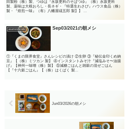
田製粉（株）製、つゆは『永坂更科のそばつゆ』（株）永坂更科
製、薬味は大根おろし・長ネギ・『特選生わさび』ハウス食品（株）
製・『焙煎一味』（有）八幡屋礒五郎 製】】 ...
Sep03/2021の朝メシ
asameshi-tabi
①『くまの限界食堂』さんレシピの漬け ②生卵 ③『秘伝金印くめ納
豆』【（株）ミツカン 製】 ④インスタントみそ汁『減塩みそ〜油揚
げ』【神州一味噌（株）製】 ⑤減糖ごはんと雑穀の混ぜごはん
【『十六穀ごはん』【（株）はくばく 製...
Jun03/2026の朝メシ