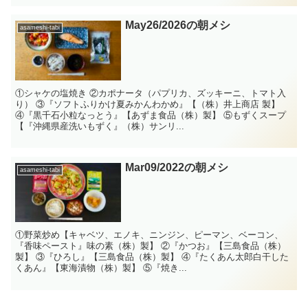
May26/2026の朝メシ
asameshi-tabi
①シャケの塩焼き ②カポナータ（パプリカ、ズッキーニ、トマト入
り） ③『ソフトふりかけ夏みかんわかめ』【（株）井上商店 製】
④『黒千石小粒なっとう』【あずま食品（株）製】 ⑤もずくスープ
【『沖縄県産洗いもずく』（株）サンリ...
Mar09/2022の朝メシ
asameshi-tabi
①野菜炒め【キャベツ、エノキ、ニンジン、ピーマン、ベーコン、
『香味ペースト』味の素（株）製】 ②『かつお』【三島食品（株）
製】 ③『ひろし』【三島食品（株）製】 ④『たくあん太郎白干した
くあん』【東海漬物（株）製】 ⑤『焼き...