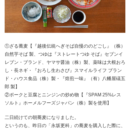
①ざる蕎麦【『越後伝統へぎそば自慢ののどごし』（株）
自然芋そば 製、つゆは『ストレートつゆ そば』セブンイ
レブン・ブランド、ヤマサ醤油（株）製、薬味は大根おろ
し・長ネギ・『おろし生わさび』スマイルライフ ブラン
ド・ハウス食品（株）製・『焙煎一味』（有）八幡屋礒五
郎 製】
②ポークと豆腐とニンジンの炒め物【『SPAM 25%レス
ソルト』ホーメルフーズジャパン（株）製を使用】
二日続けての朝蕎麦になりました。
というのも、昨日の「永坂更科」の蕎麦を購入した際に、