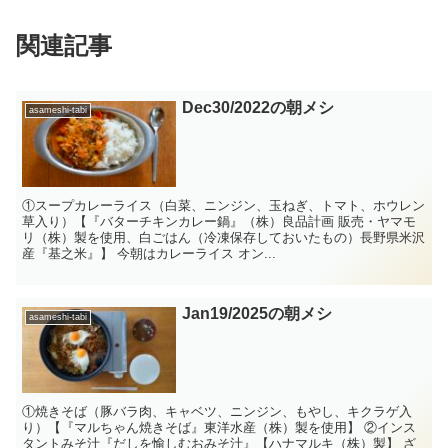
関連記事
Dec30/2022の朝メシ
asameshi-tabi
①スープカレーライス（白菜、ニンジン、玉ねぎ、トマト、ホウレン
草入り）【『バターチキンカレー鍋』（株）良品計画 販売・ヤマモ
リ（株）製を使用、白ごはん（冷凍保存しておいたもの）長野県米沢
産『基之米』】 今朝はカレーライス オン...
Jan19/2025の朝メシ
asameshi-tabi
①焼きそば（豚バラ肉、キャベツ、ニンジン、もやし、キクラゲ入
り）【『マルちゃん焼きそば』東洋水産（株）製を使用】 ②インス
タントみそ汁『だしを愉しむおみそ汁』【ハナマルキ（株）製】 ざ