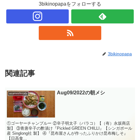
3bikinopapaをフォローする
3bikinopapa
関連記事
Aug09/2022の朝メシ
asameshi-tabi
①ゴーヤーチャンプルー ②辛子明太子（バラコ）【（有）永坂商店
製】 ③青唐辛子の酢漬け『Pickled GREEN CHILLI』【シンガポール
産 Singlong社 製】 ④『昆布屋さんが作ったふりかけ昆布梅しそ』
【日高食...