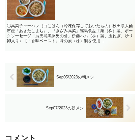
①高菜チャーハン（白ごはん（冷凍保存しておいたもの）秋田県大仙
市産『あきたこまち』、『きざみ高菜』霧島食品工業（株）製、ポー
クソーセージ『鹿児島黒豚男の誉』伊藤ハム（株）製、玉ねぎ、炒り
卵入り）【『香味ペースト』味の素（株）製を使用...
Sep05/2023の朝メシ
Sep07/2023の朝メシ
コメント