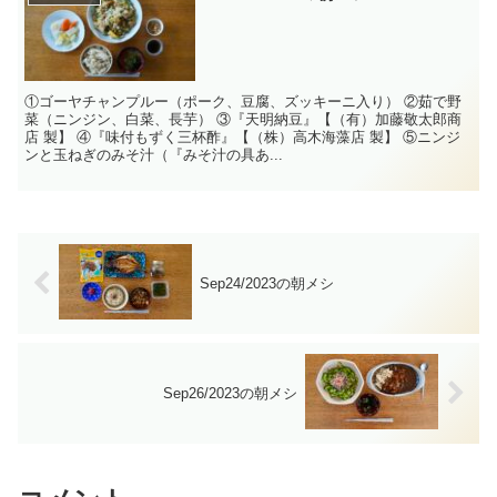
①ゴーヤチャンプルー（ポーク、豆腐、ズッキーニ入り） ②茹で野
菜（ニンジン、白菜、長芋） ③『天明納豆』【（有）加藤敬太郎商
店 製】 ④『味付もずく三杯酢』【（株）高木海藻店 製】 ⑤ニンジ
ンと玉ねぎのみそ汁（『みそ汁の具あ...
Sep24/2023の朝メシ
Sep26/2023の朝メシ