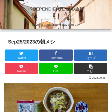
INDEPENDIENTE 撮影旅行
travel of photography, day after day
Sep25/2023の朝メシ
Twitter
Facebook
はてブ
Pocket
LINE
コピー
2023.09.26