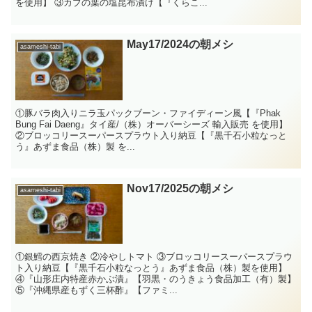
を使用】 ③カブの葉の塩昆布漬け【『くらこ...
May17/2024の朝メシ
asameshi-tabi
①豚バラ肉入りニラ玉パックブーン・ファイディーン風【『Phak
Bung Fai Daeng』タイ産/（株）オーバーシーズ 輸入販売 を使用】
②ブロッコリースーパースプラウト入り納豆【『黒千石小粒なっと
う』あずま食品（株）製 を...
Nov17/2025の朝メシ
asameshi-tabi
①銀鱈の西京焼き ②冷やしトマト ③ブロッコリースーパースプラウ
ト入り納豆【『黒千石小粒なっとう』あずま食品（株）製を使用】
④『山形庄内特産赤かぶ漬』【羽黒・のうきょう食品加工（有）製】
⑤『沖縄県産もずく三杯酢』【ファミ...