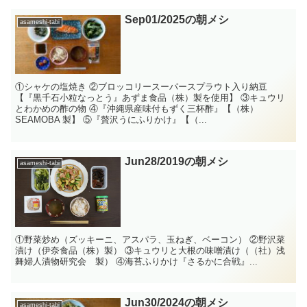
Sep01/2025の朝メシ
asameshi-tabi
①シャケの塩焼き ②ブロッコリースーパースプラウト入り納豆
【『黒千石小粒なっとう』あずま食品（株）製を使用】 ③キュウリ
とわかめの酢の物 ④『沖縄県産味付もずく三杯酢』【（株）
SEAMOBA 製】 ⑤『贅沢うにふりかけ』【（...
Jun28/2019の朝メシ
asameshi-tabi
①野菜炒め（ズッキーニ、アスパラ、玉ねぎ、ベーコン） ②野沢菜
漬け（伊奈食品（株）製） ③キュウリと大根の味噌漬け（（社）浅
舞婦人漬物研究会 製） ④海苔ふりかけ『さるかに合戦』...
Jun30/2024の朝メシ
asameshi-tabi