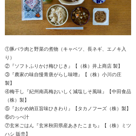
①豚バラ肉と野菜の煮物（キャベツ、長ネギ、エノキ入
り）
②『ソフトふりかけ梅ひじき』【（株）井上商店 製】
③『農家の味自慢青唐がらし味噌』【（株）小川の庄
製】
④梅干し『紀州南高梅おいしく減塩しそ風味』【中田食品
（株）製】
⑤『おかめ納豆旨味ひきわり』【タカノフーズ（株）製】
⑥のっぺ汁
⑦玄米ごはん『玄米秋田県産あきたこまち』【（株）ミツ
ハシ 販売】